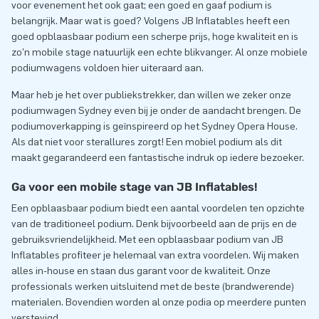
voor evenement het ook gaat; een goed en gaaf podium is
belangrijk. Maar wat is goed? Volgens JB Inflatables heeft een
goed opblaasbaar podium een scherpe prijs, hoge kwaliteit en is
zo’n mobile stage natuurlijk een echte blikvanger. Al onze mobiele
podiumwagens voldoen hier uiteraard aan.
Maar heb je het over publiekstrekker, dan willen we zeker onze
podiumwagen Sydney even bij je onder de aandacht brengen. De
podiumoverkapping is geïnspireerd op het Sydney Opera House.
Als dat niet voor sterallures zorgt! Een mobiel podium als dit
maakt gegarandeerd een fantastische indruk op iedere bezoeker.
Ga voor een mobile stage van JB Inflatables!
Een opblaasbaar podium biedt een aantal voordelen ten opzichte
van de traditioneel podium. Denk bijvoorbeeld aan de prijs en de
gebruiksvriendelijkheid. Met een opblaasbaar podium van JB
Inflatables profiteer je helemaal van extra voordelen. Wij maken
alles in-house en staan dus garant voor de kwaliteit. Onze
professionals werken uitsluitend met de beste (brandwerende)
materialen. Bovendien worden al onze podia op meerdere punten
verstevigd.