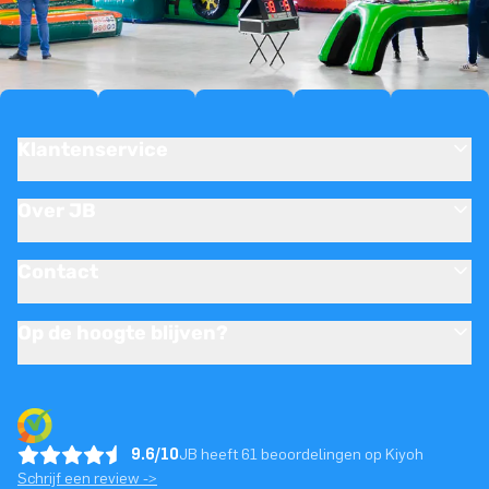
Klantenservice
Over JB
Contact
Op de hoogte blijven?
9.6/10
JB heeft 61 beoordelingen op Kiyoh
Schrijf een review ->