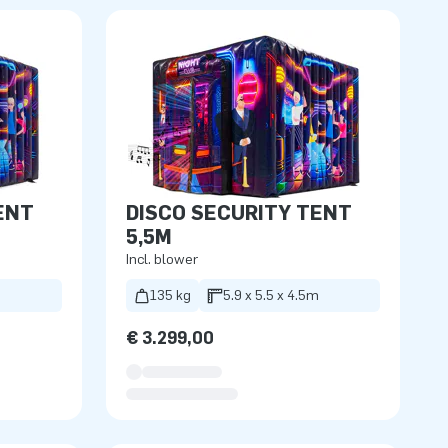
ENT
DISCO SECURITY TENT
5,5M
Incl. blower
135 kg
5.9 x 5.5 x 4.5m
€ 3.299,00