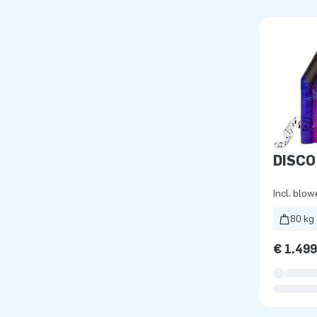
DISCO
Incl. blow
80 kg
€ 1.49