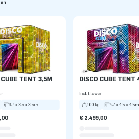
ten
 CUBE TENT 3,5M
DISCO CUBE TENT 
er
Incl. blower
3.7 x 3.5 x 3.5m
100 kg
4.7 x 4.5 x 4.5m
9,00
€ 2.499,00