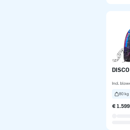
DISCO
Incl. blow
80 kg
€ 1.599