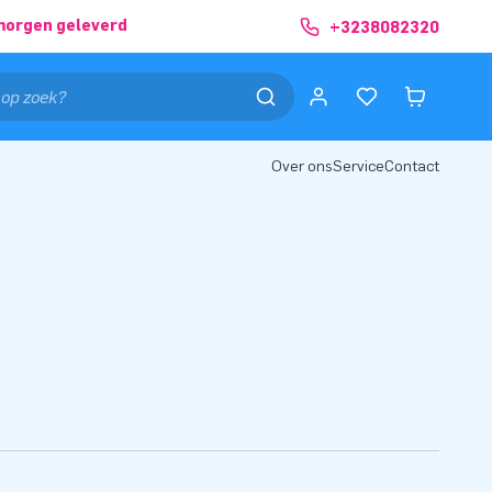
morgen geleverd
+3238082320
Over ons
Service
Contact