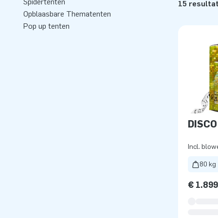
Spidertenten
15 resulta
Opblaasbare Thematenten
Pop up tenten
DISCO
Incl. blow
80 kg
€ 1.89