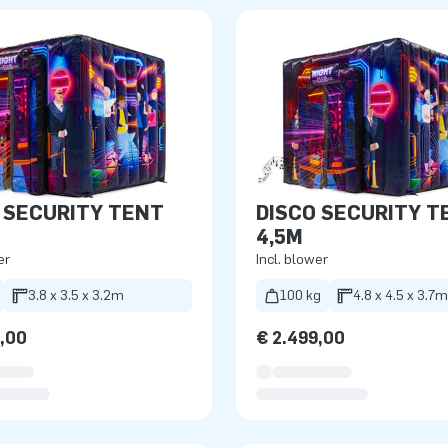
 SECURITY TENT
DISCO SECURITY T
4,5M
er
Incl. blower
3.8 x 3.5 x 3.2m
100 kg
4.8 x 4.5 x 3.7m
9,00
€ 2.499,00