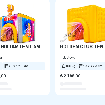
 GUITAR TENT 4M
GOLDEN CLUB TEN
er
Incl. blower
g
4.3 x 4 x 5.4m
100 kg
4.3 x 4 x 3.7m
,00
€ 2.199,00