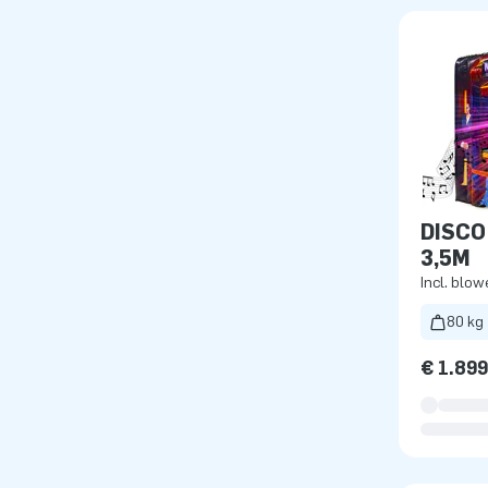
DISCO
3,5M
Incl. blow
80 kg
€ 1.89