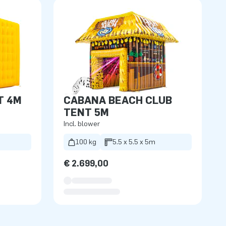
T 4M
CABANA BEACH CLUB
TENT 5M
Incl. blower
100 kg
5.5 x 5.5 x 5m
€ 2.699,00