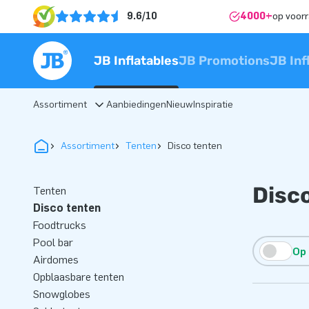
9.6/10
4000+
op voor
JB Inflatables
JB Promotions
JB Inf
Assortiment
Aanbiedingen
Nieuw
Inspiratie
Assortiment
Tenten
Disco tenten
Disc
Tenten
Disco tenten
Foodtrucks
Pool bar
Op
Airdomes
Opblaasbare tenten
Snowglobes