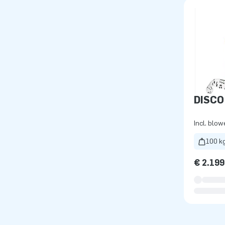
DISCO
Incl. blow
100 k
€ 2.199