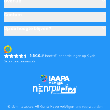
Over JB
Contact
Op de hoogte blijven?
9.6/10
JB heeft 61 beoordelingen op Kiyoh
Schrijf een review ->
© JB-Inflatables. All Rights Reserved
Algemene voorwaarden