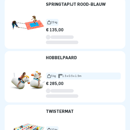
SPRINGTAPIJT ROOD-BLAUW
25 kg
€ 135,00
HOBBELPAARD
5 kg
1.5 x 0.5 x 1.5m
€ 285,00
TWISTERMAT
10 kg