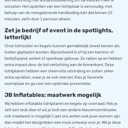
led-verlichting met afstandsbediening om de kleuren mee te
wisselen. Het opzetten van een lichtpilaar is eenvoudig: met
behulp van de meegeleverde handleiding lukt dat binnen 10
minuten, zelfs door 1 persoon alleen.
Zet je bedrijf of event in de spotlights,
letterlijk!
Onze lichtzuilen en kegels kunnen gemakkelijk zowel binnen als
buiten geplaatst worden. Bijvoorbeeld in of bij een kantoor of
bedrijfspand, winkel of openbaar gebouw. Ze vallen op en hebben
extra impact door de led-verlichting aan de binnenkant. Deze
lichtpilaren hebben een sfeervolle uitstraling en zullen zeker
extra opvallen, waar je ze ook neerzet. Kies je favoriete
exemplaar en ga voor een optimale presentatie.
JB Inflatables: maatwerk mogelijk
Wij hebben inflatable lichtpilaren en kegels op voorraad. Heb je
zelf een leuk idee of wil je toch een andere kleurencombinatie:
ook maatwerk is mogelijk! Laat ons weten wat jouw wensen zijn,
dan maakt het designteam een mooi ontwerp voor je. Wil je deze