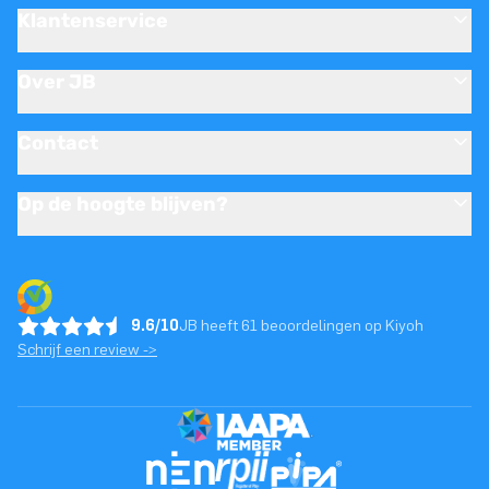
Klantenservice
Over JB
Contact
Op de hoogte blijven?
9.6/10
JB heeft 61 beoordelingen op Kiyoh
Schrijf een review ->