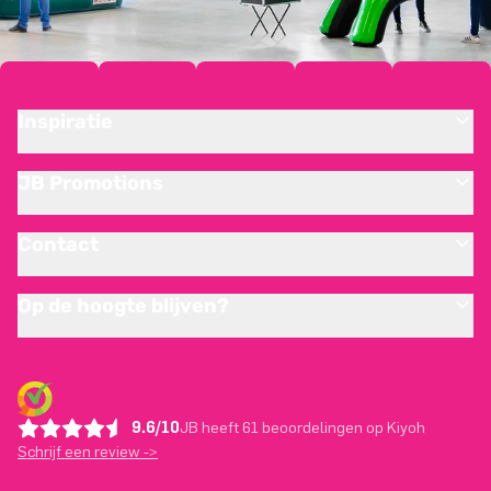
Inspiratie
JB Promotions
Contact
Op de hoogte blijven?
9.6/10
JB heeft 61 beoordelingen op Kiyoh
Schrijf een review ->