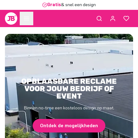
Gratis
& snel een design
OPBLAASBARE RECLAME
VOOR JOUW BEDRIJF OF
EVENT
Binnen no-time een kosteloos design op maat.
Ontdek de mogelijkheden