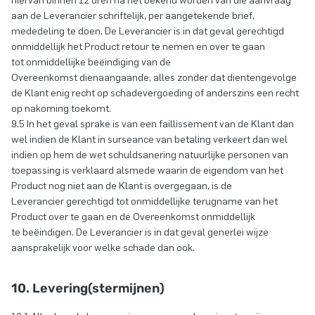
hiervan binnen 12 uren na het bekend worden van die aanvraag
aan de Leverancier schriftelijk, per aangetekende brief,
mededeling te doen. De Leverancier is in dat geval gerechtigd
onmiddellijk het Product retour te nemen en over te gaan
tot onmiddellijke beëindiging van de
Overeenkomst dienaangaande, alles zonder dat dientengevolge
de Klant enig recht op schadevergoeding of anderszins een recht
op nakoming toekomt.
9.5 In het geval sprake is van een faillissement van de Klant dan
wel indien de Klant in surseance van betaling verkeert dan wel
indien op hem de wet schuldsanering natuurlijke personen van
toepassing is verklaard alsmede waarin de eigendom van het
Product nog niet aan de Klant is overgegaan, is de
Leverancier gerechtigd tot onmiddellijke terugname van het
Product over te gaan en de Overeenkomst onmiddellijk
te beëindigen. De Leverancier is in dat geval generlei wijze
aansprakelijk voor welke schade dan ook.
10. Levering(stermijnen)