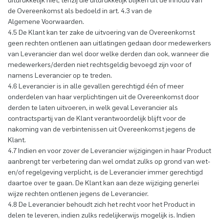
uitdrukkelijk niet, tenzij die uitdrukkelijk blijken uit de inhoud van
de Overeenkomst als bedoeld in art. 4.3 van de
Algemene Voorwaarden.
4.5 De Klant kan ter zake de uitvoering van de Overeenkomst
geen rechten ontlenen aan uitlatingen gedaan door medewerkers
van Leverancier dan wel door welke derden dan ook, wanneer die
medewerkers/derden niet rechtsgeldig bevoegd zijn voor of
namens Leverancier op te treden.
4.6 Leverancier is in alle gevallen gerechtigd één of meer
onderdelen van haar verplichtingen uit de Overeenkomst door
derden te laten uitvoeren, in welk geval Leverancier als
contractspartij van de Klant verantwoordelijk blijft voor de
nakoming van de verbintenissen uit Overeenkomst jegens de
Klant.
4.7 Indien en voor zover de Leverancier wijzigingen in haar Product
aanbrengt ter verbetering dan wel omdat zulks op grond van wet-
en/of regelgeving verplicht, is de Leverancier immer gerechtigd
daartoe over te gaan. De Klant kan aan deze wijziging generlei
wijze rechten ontlenen jegens de Leverancier.
4.8 De Leverancier behoudt zich het recht voor het Product in
delen te leveren, indien zulks redelijkerwijs mogelijk is. Indien