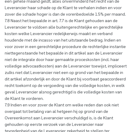
een gehele maand geldt, alles onverminderd het recht van de
Leverancier haar schade op de Klant te verhalen indien en voor
zover die schade hoger is dan de vorenbedoelde 1.5% per maand.
7.8 Naast het bepaalde in art. 7.7 is de Klant gehouden aan de
Leverancier te voldoen alle buitengerechtelijke en gerechtelijke
kosten welke Leverancier redelijkerwijs maakt en verband
houdende met de incasso van het uitstaande bedrag. Indien en
voor zover in een gerechtelijke procedure de rechterlijke instantie
niettegenstaande het bepaalde in dit artikel aan de Leverancier
niet de integrale door haar gemaakte proceskosten (incl. haar
volledige advocaatkosten) aan de Leverancier toewijst, impliceert
zulks niet dat Leverancier niet een op grond van het bepaalde in
dit artikel afzonderlijk en door de Klant bij voorbaat geaccordeerd
recht toekomt op de vergoeding van die volledige kosten, in welk
geval Leverancier alsnog gerechtigd is die volledige kosten van
de Klant te vorderen.
7.9 Indien en voor zover de Klant om welke reden dan ook niet
overgaat tot betaling van al hetgeen hij op grond van de
Overeenkomst aan Leverancier verschuldigd is, is de Klant
gehouden op eerste verzoek van de Leverancier naar
tevredenheid van de Leverancier zekerheid te stellen ter