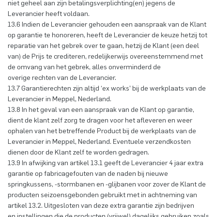
niet geheel aan zijn betalingsverplichting(en) jegens de
Leverancier heeft voldaan.
13.6 Indien de Leverancier gehouden een aanspraak van de Klant
op garantie te honoreren, heeft de Leverancier de keuze hetzij tot
reparatie van het gebrek over te gaan, hetzij de Klant (een deel
van) de Prijs te crediteren, redelijkerwijs overeenstemmend met
de omvang van het gebrek, alles onverminderd de
overige rechten van de Leverancier.
13.7 Garantierechten zijn altijd ‘ex works’ bij de werkplaats van de
Leverancier in Meppel, Nederland.
13.8 In het geval van een aanspraak van de Klant op garantie,
dient de klant zelf zorg te dragen voor het afleveren en weer
ophalen van het betreffende Product bij de werkplaats van de
Leverancier in Meppel, Nederland. Eventuele verzendkosten
dienen door de Klant zelf te worden gedragen.
13.9 In afwijking van artikel 13.1 geeft de Leverancier 4 jaar extra
garantie op fabricagefouten van de naden bij nieuwe
springkussens, -stormbanen en -glijbanen voor zover de Klant de
producten seizoensgebonden gebruikt met in achtneming van
artikel 13.2. Uitgesloten van deze extra garantie zijn bedrijven
en instellingen die de producten (vrijwel) dagelijks gebruiken zoals