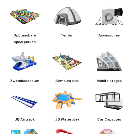
Opblaasbare
Tenten
Accessoires
speelparken
Zwembadspelen
Airmountains
Mobile stages
JB Airtrack
JB Waterplay
Car Capsules