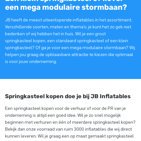
een mega modulaire stormbaan?
JB heeft de meest uiteenlopende inflatables in het assortiment.
Verschillende soorten, maten en thema’s; je kunt het zo gek niet
bedenken of wij hebben het in huis. Wil je een groot
springkasteel kopen, een standaard springkasteel of een klein
springkasteel? Of ga je voor een mega modulaire stormbaan? Wij
helpen jou graag de opblaasbare attractie te kiezen die optimaal
is voor jouw onderneming.
Springkasteel kopen doe je bij JB Inflatables
Een springkasteel kopen voor de verhuur of voor de PR van je
onderneming is altijd een goed idee. Wil je zo snel mogelijk
beginnen met verhuren en één of meerdere springkasteel kopen?
Bekijk dan onze voorraad van ruim 3000 inflatables die wij direct
kunnen leveren. Wil je graag een op maat gemaakt springkasteel