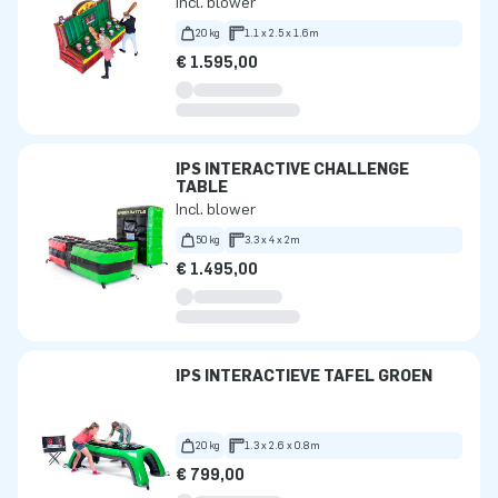
Incl. blower
20 kg
1.1 x 2.5 x 1.6m
€ 1.595,00
IPS INTERACTIVE CHALLENGE
TABLE
Incl. blower
50 kg
3.3 x 4 x 2m
€ 1.495,00
IPS INTERACTIEVE TAFEL GROEN
20 kg
1.3 x 2.6 x 0.8m
€ 799,00