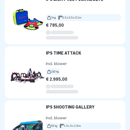
3 kg
0.5 x 0.5 x 0.2m
€ 785,00
IPS TIME ATTACK
Incl. blower
100 kg
€ 2.995,00
IPS SHOOTING GALLERY
Incl. blower
55 kg
4.5 x 5 x 2.6m