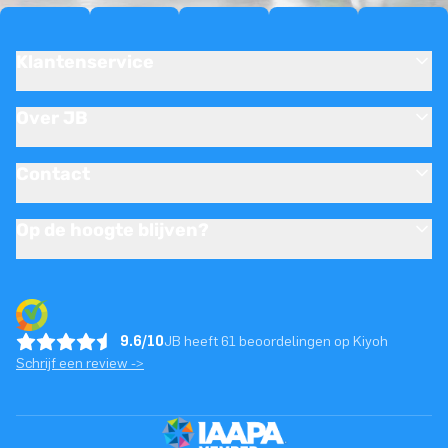
Klantenservice
Over JB
Contact
Op de hoogte blijven?
9.6/10
JB heeft 61 beoordelingen op Kiyoh
Schrijf een review ->