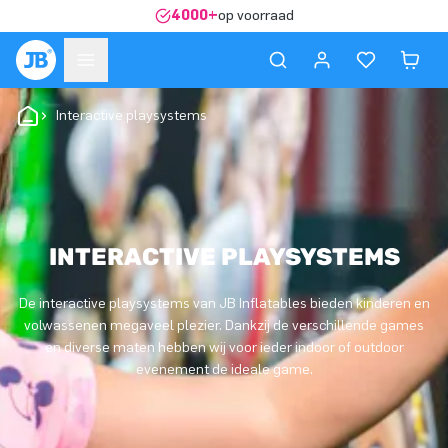
4000+
op voorraad
Interactive playsystems
INTERACTIVE PLAYSYSTEMS
De interactive playsystems van JB Inflatables bieden kinderen en
volwassenen megaveel plezier. Dankzij de verschillende games
en diverse maten hebben wij voor ieder indoor of outdoor
evenement de ideale game.