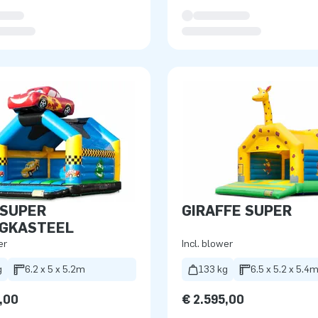
 SUPER
GIRAFFE SUPER
NGKASTEEL
er
Incl. blower
g
6.2 x 5 x 5.2m
133 kg
6.5 x 5.2 x 5.4
,00
€ 2.595,00