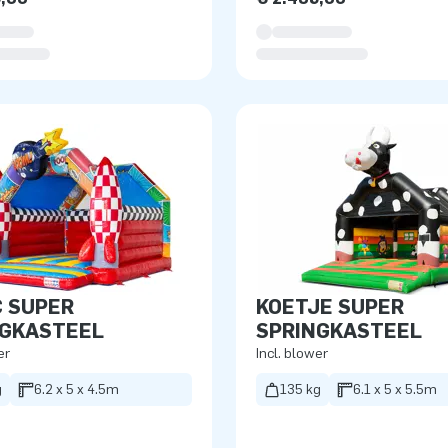
 SUPER
KOETJE SUPER
NGKASTEEL
SPRINGKASTEEL
er
Incl. blower
g
6.2 x 5 x 4.5m
135 kg
6.1 x 5 x 5.5m