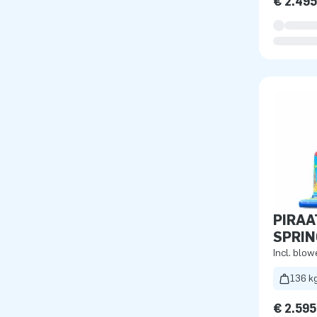
€ 2.49
PIRAA
SPRI
Incl. blow
136 k
€ 2.595