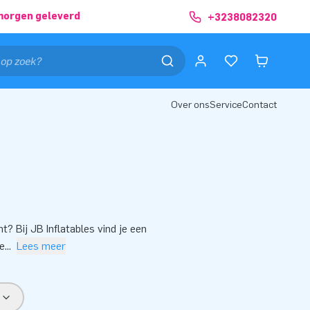
morgen geleverd
+3238082320
Over ons
Service
Contact
? Bij JB Inflatables vind je een
te
...
Lees meer