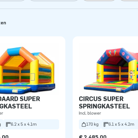
ten
DAARD SUPER
CIRCUS SUPER
NGKASTEEL
SPRINGKASTEEL
er
Incl. blower
g
6.2 x 5 x 4.1m
170 kg
6.1 x 5 x 4.2m
5,00
€ 2.485,00