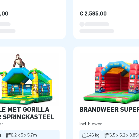
5,00
€ 2.595,00
E MET GORILLA
BRANDWEER SUPE
R SPRINGKASTEEL
er
Incl. blower
g
6.2 x 5 x 5.7m
146 kg
6.5 x 5.2 x 3.8