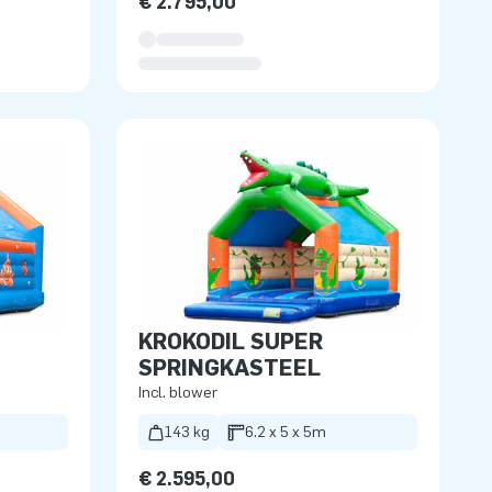
€ 2.795,00
KROKODIL SUPER
SPRINGKASTEEL
Incl. blower
143 kg
6.2 x 5 x 5m
€ 2.595,00