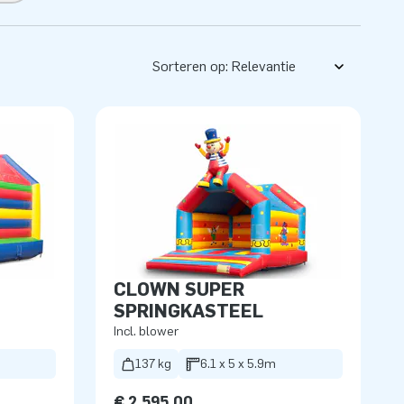
Sorteren op:
CLOWN SUPER
SPRINGKASTEEL
Incl. blower
137 kg
6.1 x 5 x 5.9m
€ 2.595,00