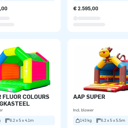
,00
€ 2.595,00
 FLUOR COLOURS
AAP SUPER
NGKASTEEL
er
Incl. blower
g
6.2 x 5 x 4.1m
143 kg
6.2 x 5 x 5.5m