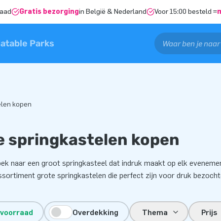
raad
Gratis bezorging
in België & Nederland
Voor 15:00 besteld =
latable Parks
elen kopen
e springkastelen kopen
ek naar een groot springkasteel dat indruk maakt op elk evenement
ssortiment grote springkastelen die perfect zijn voor druk bezoch
 voorraad
Overdekking
Thema
Prijs