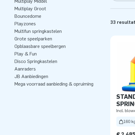
Multiplay Middel
Multiplay Groot
Bouncedome
33 resulta
Playzones
Multifun springkastelen
Grote speelparken
Opblaasbare speelbergen
Play & Fun
Disco Springkastelen
Aanraders
JB Aanbiedingen
Mega voorraad aanbieding & opruiming
STAN
SPRI
Incl. blow
160 k
€ 2.48