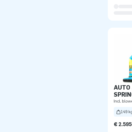
AUTO
SPRI
Incl. blow
149 k
€ 2.595