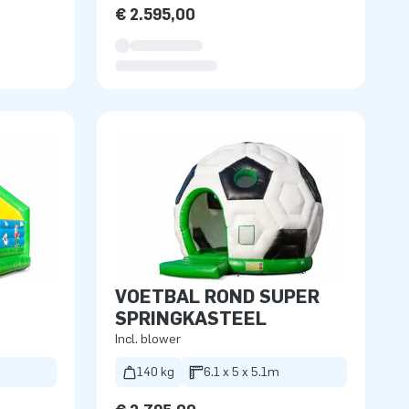
€ 2.595,00
VOETBAL ROND SUPER
SPRINGKASTEEL
Incl. blower
140 kg
6.1 x 5 x 5.1m