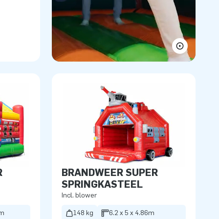
R
BRANDWEER SUPER
SPRINGKASTEEL
Incl. blower
5m
148 kg
6.2 x 5 x 4.86m