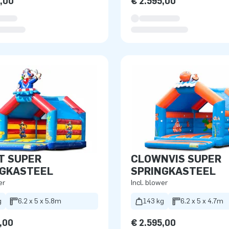
5,00
€ 2.595,00
T SUPER
CLOWNVIS SUPER
NGKASTEEL
SPRINGKASTEEL
er
Incl. blower
g
6.2 x 5 x 5.8m
143 kg
6.2 x 5 x 4.7m
,00
€ 2.595,00