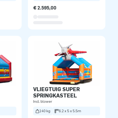
€ 2.595,00
VLIEGTUIG SUPER
SPRINGKASTEEL
Incl. blower
140 kg
6.2 x 5 x 5.5m