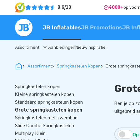
9.6/10
4000+
op voor
JB Inflatables
JB Promotions
JB Inf
Assortiment
Aanbiedingen
Nieuw
Inspiratie
Assortiment
Springkastelen Kopen
Grote springkast
Grot
Springkastelen kopen
Kleine springkastelen kopen
Standaard springkastelen kopen
Ben je op zo
Grote springkastelen kopen
uitgebreid a
Springkastelen met zwembad
Slide Combo Springkastelen
Multiplay Klein
Op