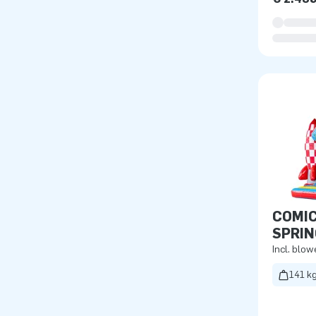
COMIC
SPRI
Incl. blow
141 k