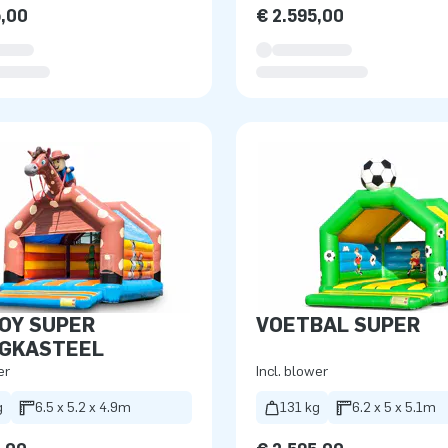
5,00
€ 2.595,00
OY SUPER
VOETBAL SUPER
NGKASTEEL
er
Incl. blower
g
6.5 x 5.2 x 4.9m
131 kg
6.2 x 5 x 5.1m