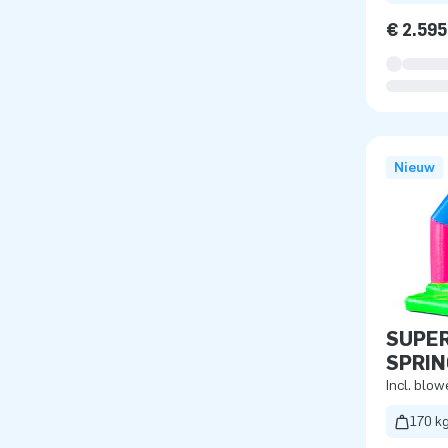
€ 2.595
Nieuw
SUPER
SPRI
Incl. blow
170 k