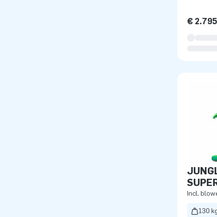
€ 2.79
JUNGL
SUPE
Incl. blow
130 k