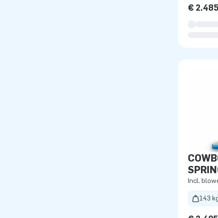
€ 2.48
COWB
SPRI
Incl. blow
143 k