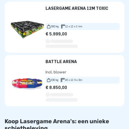
LASERGAME ARENA 12M TOXIC
280 kg
12 x 12 x 2.4m
€ 5.999,00
BATTLE ARENA
Incl. blower
200 kg
16 x 12.5 x 3m
€ 8.850,00
Koop Lasergame Arena's: een unieke
schietbeleving