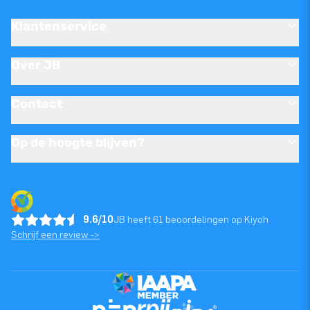
Klantenservice
Over JB
Contact
Op de hoogte blijven?
9.6/10
JB heeft 61 beoordelingen op Kiyoh
Schrijf een review ->