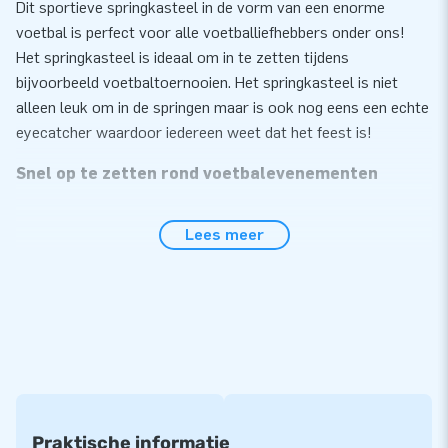
Dit sportieve springkasteel in de vorm van een enorme
voetbal is perfect voor alle voetballiefhebbers onder ons!
Het springkasteel is ideaal om in te zetten tijdens
bijvoorbeeld voetbaltoernooien. Het springkasteel is niet
alleen leuk om in de springen maar is ook nog eens een echte
eyecatcher waardoor iedereen weet dat het feest is!
Snel op te zetten rond voetbalevenementen
Je zet de opblaasbare voetbal gemakkelijk binnen 10 minuten
Lees meer
op. Bijvoorbeeld tijdens een voetbalwedstrijd, feestje of ter
promotie. We leveren de voetbal rond compact in één deel en
daardoor is hij heel gemakkelijk te transporteren. Bij de
inflatable leveren we ook een blower, verankeringsmateriaal,
transportzak en een duidelijke handleiding. Zo heb je alles
compleet voor een mooie beleving.
Van sterke kwaliteit met 5 jaar garantie
Praktische informatie
Je kunt vertrouwen op de topkwaliteit PVC van JB kussens.