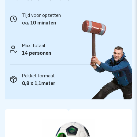
Ze zijn op meerdere punten verstevigd en meervoudig
gestikt, zodat ze duurzaam en eenvoudig te reinigen zijn. De
Tijd voor opzetten
voetbal rond leveren we bovendien met 5 jaar garantie.
ca. 10 minuten
Hierdoor lever jij met dit product jarenlang optimaal
speelplezier.
Max. totaal
Koop dit sportieve voetbal springkasteel en bezorg jouw
14 personen
klanten de dag van hun leven!
Meer dan 15.000 klanten kozen ook voor JB
Pakket formaat
JB laat al meer dan 15 jaar mensen wereldwijd een gat in de
0,8 x 1,1meter
lucht springen. Wil je zelf ervaren waarom? Omdat ons team
van designers, ontwikkelaars en logistiek medewerkers je
unieke opblaasattracties biedt op grootse wijze! Al meer dan
15.000 klanten zijn verzekerd van onze professionele service
en levering. Zij noemen ons ook wel ‘creators of greatness’.