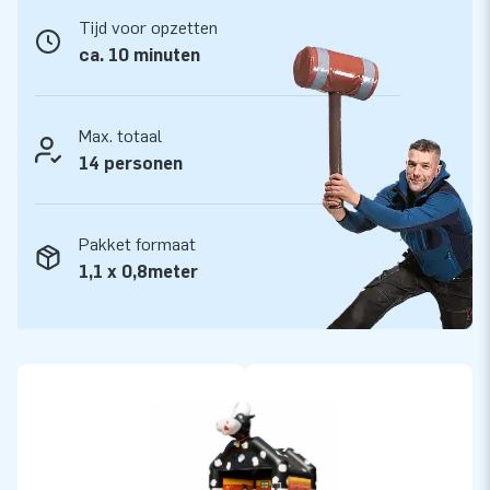
Tijd voor opzetten
Kwaliteit en Garantie
ca. 10 minuten
JB kussens zijn op meerdere punten verstevigd en
meervoudig gestikt en zijn gemaakt van sterk, hoge kwaliteit
PVC. Ze zijn daardoor duurzaam en eenvoudig schoon te
Max. totaal
houden. Het super springkussen wordt tevens door JB
14 personen
geleverd met 5 jaar garantie. Hierdoor lever jij met dit
product jarenlang optimaal speelplezier.
Pakket formaat
Koop dit unieke springkasteel super met koetje thema en
1,1 x 0,8meter
bezorg jouw klanten de dag van hun leven!
Meer dan 15.000 klanten kozen ook voor JB
JB laat al meer dan 15 jaar mensen wereldwijd een gat in de
lucht springen. Vaak letterlijk. Ons team van designers,
ontwikkelaars en logistiek medewerkers leveren unieke
opblaasattracties op grootse wijze! Klanten zijn verzekerd
van onze professionele service en levering. Zij noemen ons