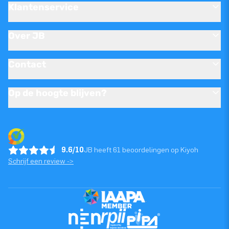
Klantenservice
Over JB
Contact
Op de hoogte blijven?
9.6/10
JB heeft 61 beoordelingen op Kiyoh
Schrijf een review ->