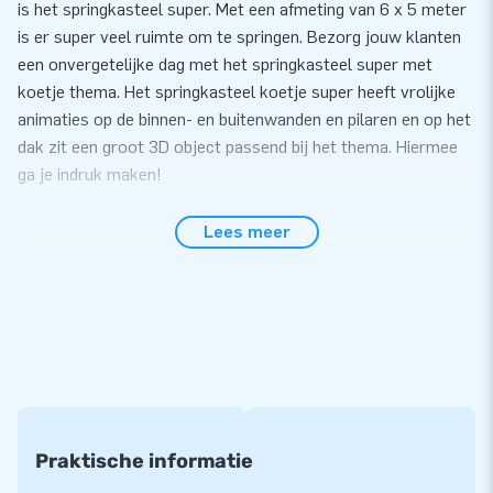
is het springkasteel super. Met een afmeting van 6 x 5 meter
is er super veel ruimte om te springen. Bezorg jouw klanten
een onvergetelijke dag met het springkasteel super met
koetje thema. Het springkasteel koetje super heeft vrolijke
animaties op de binnen- en buitenwanden en pilaren en op het
dak zit een groot 3D object passend bij het thema. Hiermee
ga je indruk maken!
Gemak en Service
Lees meer
Zet het springkasteel super met koetje thema gemakkelijk
binnen 10 minuten op. Bijvoorbeeld tijdens een buurtfeest,
evenement of sportdag. Ook heeft deze inflatable een extra
brede opstap, zodat meerdere kinderen tegelijk het
springkasteel op kunnen. Het springkasteel super wordt
compact in één deel geleverd en is daardoor gemakkelijk te
transporteren. De inflatable wordt geleverd inclusief blower,
verankeringsmateriaal, transportzak, en een duidelijke
Praktische informatie
handleiding. Alles compleet voor een mooie beleving.