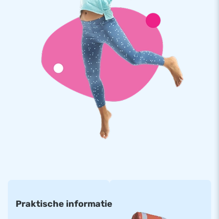
verjaardagspartijtje, schoolfeest of buurtfestival, een
onvergetelijk evenement voor jong en oud. Het opzetten van
het Emoji springkasteel is eenvoudig en snel, en komt met
alles wat je nodig hebt: een blower, verankeringsmateriaal,
een transportzak en een heldere handleiding.
Bestel bij dé springkasteelfabrikant: JB
Inflatables
Onze experts op het gebied van luchtkastelen leveren
kwalitatief hoogwaardige en veilige opblaasattracties. Bij JB
Inflatables kun je rekenen op uitstekende service en snelle
levering. Kies voor het Emoji Jumpdome springkasteel van
JB en breng een dosis vrolijkheid en plezier in elk evenement!
Praktische informatie