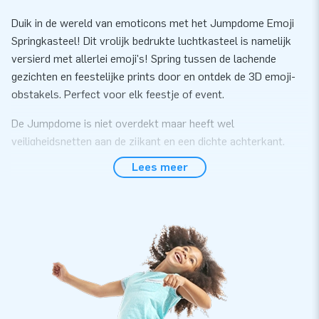
Duik in de wereld van emoticons met het Jumpdome Emoji
Springkasteel! Dit vrolijk bedrukte luchtkasteel is namelijk
versierd met allerlei emoji's! Spring tussen de lachende
gezichten en feestelijke prints door en ontdek de 3D emoji-
obstakels. Perfect voor elk feestje of event.
De Jumpdome is niet overdekt maar heeft wel
veiligheidsnetten aan de zijkant en een dichte achterkant.
Hierdoor kunnen kinderen veilig springen en spelen. Dit emoji
Lees meer
springkasteel biedt ultiem vermaak voor kinderen op ieder
event!
Springplezier voor iedereen op het Jumpdome
Emoji Springkasteel
De heldere kleuren en speelse emoticons zorgen ervoor dat
dit springkasteel direct in het oog springt. Met het unieke en
vrolijke design van JB wordt elke gelegenheid, zoals een