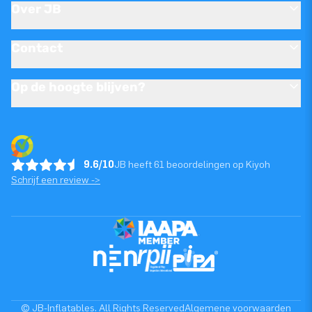
Over JB
Contact
Op de hoogte blijven?
9.6/10
JB heeft 61 beoordelingen op Kiyoh
Schrijf een review ->
© JB-Inflatables. All Rights Reserved
Algemene voorwaarden