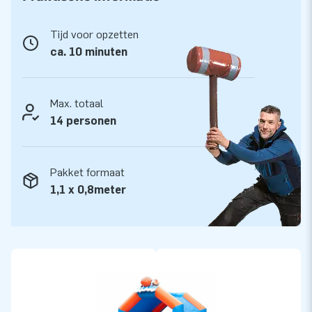
handleiding. Alles compleet voor een mooie beleving.
Tijd voor opzetten
Kwaliteit en Garantie
ca. 10 minuten
JB kussens zijn op meerdere punten verstevigd en
meervoudig gestikt en zijn gemaakt van sterk, hoge kwaliteit
PVC. Ze zijn daardoor duurzaam en eenvoudig schoon te
Max. totaal
houden. Het super springkussen wordt tevens door JB
14 personen
geleverd met 5 jaar garantie. Hierdoor lever jij met dit
product jarenlang optimaal speelplezier.
Pakket formaat
Koop dit unieke springkasteel super met clownvis thema en
1,1 x 0,8meter
bezorg jouw klanten de dag van hun leven!
Meer dan 15.000 klanten kozen ook voor JB
JB laat al meer dan 15 jaar mensen wereldwijd een gat in de
lucht springen. Vaak letterlijk. Ons team van designers,
ontwikkelaars en logistiek medewerkers leveren unieke
opblaasattracties op grootse wijze! Klanten zijn verzekerd