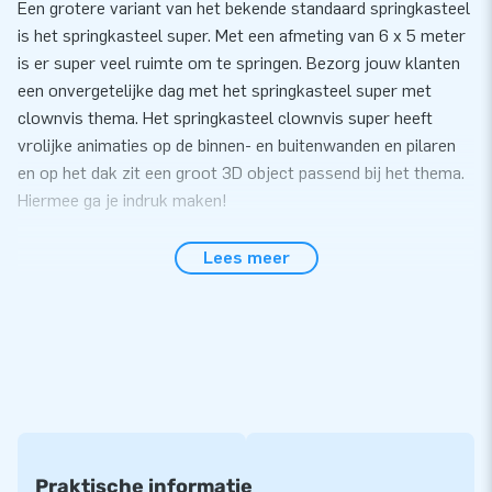
Een grotere variant van het bekende standaard springkasteel
is het springkasteel super. Met een afmeting van 6 x 5 meter
is er super veel ruimte om te springen. Bezorg jouw klanten
een onvergetelijke dag met het springkasteel super met
clownvis thema. Het springkasteel clownvis super heeft
vrolijke animaties op de binnen- en buitenwanden en pilaren
en op het dak zit een groot 3D object passend bij het thema.
Hiermee ga je indruk maken!
Gemak en Service
Lees meer
Zet het springkasteel super met clownvis thema gemakkelijk
binnen 10 minuten op. Bijvoorbeeld tijdens een buurtfeest,
evenement of sportdag. Ook heeft deze inflatable een extra
brede opstap, zodat meerdere kinderen tegelijk het
springkasteel op kunnen. Het springkasteel super wordt
compact in één deel geleverd en is daardoor gemakkelijk te
transporteren. De inflatable wordt geleverd inclusief blower,
verankeringsmateriaal, transportzak, en een duidelijke
Praktische informatie