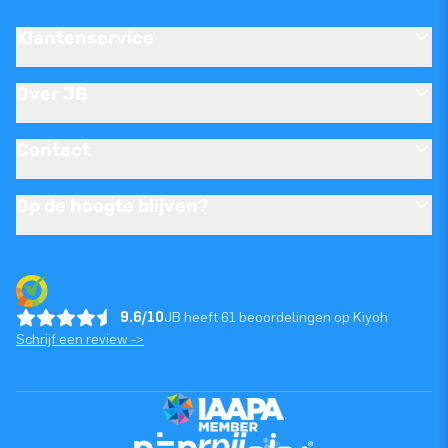
Klantenservice
Over JB
Contact
Op de hoogte blijven?
9.6/10
JB heeft 61 beoordelingen op Kiyoh
Schrijf een review ->