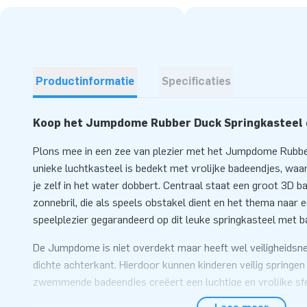
Productinformatie
Specificaties
Koop het Jumpdome Rubber Duck Springkasteel o
Plons mee in een zee van plezier met het Jumpdome Rubber
unieke luchtkasteel is bedekt met vrolijke badeendjes, waar
je zelf in het water dobbert. Centraal staat een groot 3D 
zonnebril, die als speels obstakel dient en het thema naar e
speelplezier gegarandeerd op dit leuke springkasteel met 
De Jumpdome is niet overdekt maar heeft wel veiligheidsne
dichte achterkant. Hierdoor kunnen kinderen veilig springe
zwemmende badeendjes creëert een luchtige en vrolijke sfe
aandacht zal trekken op elk feest of festival.