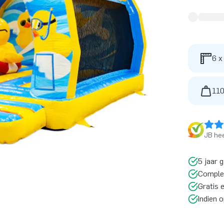
6 x
110
JB hee
5 jaar 
Comple
Gratis 
Indien 