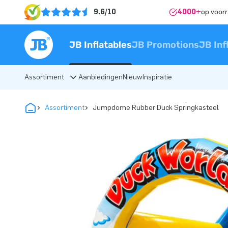
9.6/10
4000+
op voor
JB Inflatables
JB Promotions
JB Inf
Assortiment
Aanbiedingen
Nieuw
Inspiratie
Assortiment
Jumpdome Rubber Duck Springkasteel