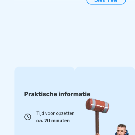
Lees meer
Springplezier voor iedereen op het Jumpdome R
De levendige kleuren van de badeendjes en de aanwezighei
maken dit springkasteel tot een echte publiekstrekker. Met 
thema's van JB Inflatables tover je elke gelegenheid om in
kinderen. Het opzetten van het Jumpdome Rubber Duck Spr
snel. Het kussen wordt geleverd inclusief blower, veranker
transportzak en een duidelijke handleiding, zodat je direct 
springervaring.
Bestel bij dé springkasteelfabrikant: JB Inflatab
Ons deskundige team op het gebied van luchtkastelen zorg
Praktische informatie
opblaasattracties. Bij JB Inflatables geniet je van uitsteken
Kies voor het Jumpdome Rubber Duck Springkasteel van 
Tijd voor opzetten
onvergetelijk met een duik in de wereld van de badeendjes!
ca. 20 minuten