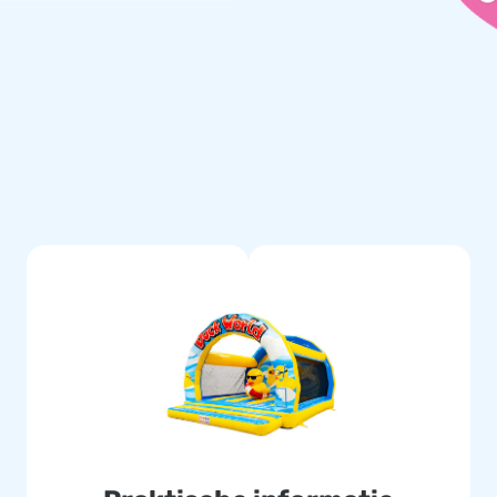
ubber Duck Springkasteel
d van het grote 3D badeend
de vrolijke en creatieve
 een spetterend succes voor de
ingkasteel is eenvoudig en
ingsmateriaal, een
klaar bent voor de ultieme
les
t voor hoogwaardige en veilige
de service en snelle levering.
JB en maak elk evenement