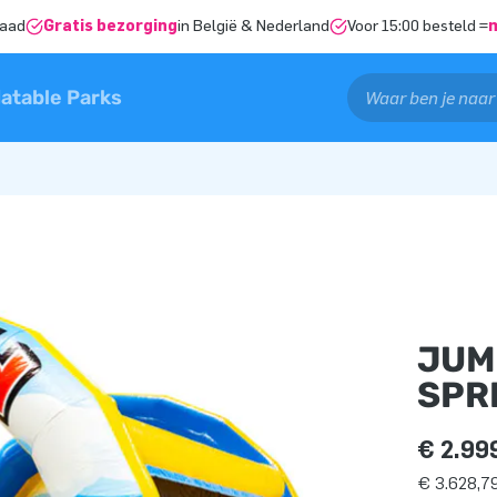
raad
Gratis bezorging
in België & Nederland
Voor 15:00 besteld =
latable Parks
JUM
SPR
€ 2.99
€ 3.628,79