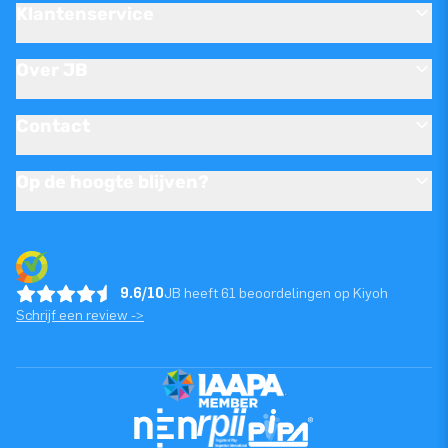
Klantenservice
Over JB
Contact
Op de hoogte blijven?
9.6/10
JB heeft 61 beoordelingen op Kiyoh
Schrijf een review ->