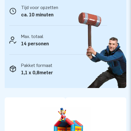
Tijd voor opzetten
Kwaliteit en Garantie
ca. 10 minuten
JB kussens zijn op meerdere punten verstevigd en
meervoudig gestikt en zijn gemaakt van sterk, hoge kwaliteit
PVC. Ze zijn daardoor duurzaam en eenvoudig schoon te
Max. totaal
houden. Het super springkussen wordt tevens door JB
14 personen
geleverd met 5 jaar garantie. Hierdoor lever jij met dit
product jarenlang optimaal speelplezier.
Pakket formaat
Koop dit unieke springkasteel super met clown thema en
1,1 x 0,8meter
bezorg jouw klanten de dag van hun leven!
Meer dan 15.000 klanten kozen ook voor JB
JB laat al meer dan 15 jaar mensen wereldwijd een gat in de
lucht springen. Vaak letterlijk. Ons team van designers,
ontwikkelaars en logistiek medewerkers leveren unieke
opblaasattracties op grootse wijze! Klanten zijn verzekerd
van onze professionele service en levering. Zij noemen ons