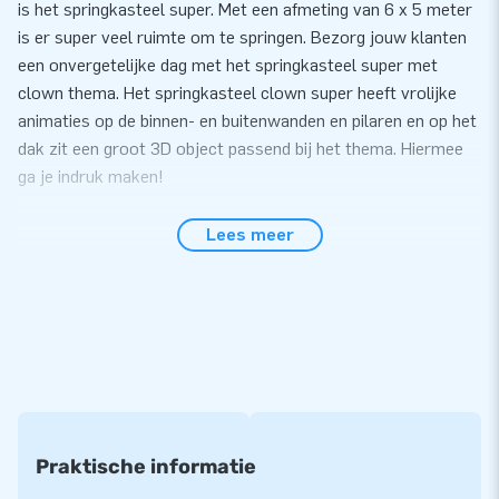
is het springkasteel super. Met een afmeting van 6 x 5 meter
is er super veel ruimte om te springen. Bezorg jouw klanten
een onvergetelijke dag met het springkasteel super met
clown thema. Het springkasteel clown super heeft vrolijke
animaties op de binnen- en buitenwanden en pilaren en op het
dak zit een groot 3D object passend bij het thema. Hiermee
ga je indruk maken!
Gemak en Service
Lees meer
Zet het springkasteel super met clown thema gemakkelijk
binnen 10 minuten op. Bijvoorbeeld tijdens een buurtfeest,
evenement of sportdag. Ook heeft deze inflatable een extra
brede opstap, zodat meerdere kinderen tegelijk het
springkasteel op kunnen. Het springkasteel super wordt
compact in één deel geleverd en is daardoor gemakkelijk te
transporteren. De inflatable wordt geleverd inclusief blower,
verankeringsmateriaal, transportzak, en een duidelijke
Praktische informatie
handleiding. Alles compleet voor een mooie beleving.