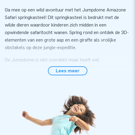
Ga mee op een wild avontuur met het Jumpdome Amazone
Safari springkasteel! Dit springkasteel is bedrukt met de
wilde dieren waardoor kinderen zich midden in een
opwindende safaritocht wanen. Spring rond en ontdek de 3D-
elementen van een grote aap en een giraffe als vrolijke
obstakels op deze jungle-expeditie.
De Jumpdome is niet overdekt maar heeft wel
veiligheidsnetten aan de zijkant en een dichte achterkant.
Lees meer
Hierdoor kunnen kinderen veilig springen en spelen. Dit safari
springkussen biedt ultiem vermaak voor kinderen op ieder
event!
Springplezier voor iedereen op het Jumpdome
Amazone Safari Springkasteel
De kleurrijke jungle-prints en de 3D dierfiguren trekken zeker
de aandacht en maken van elk evenement een onvergetelijk