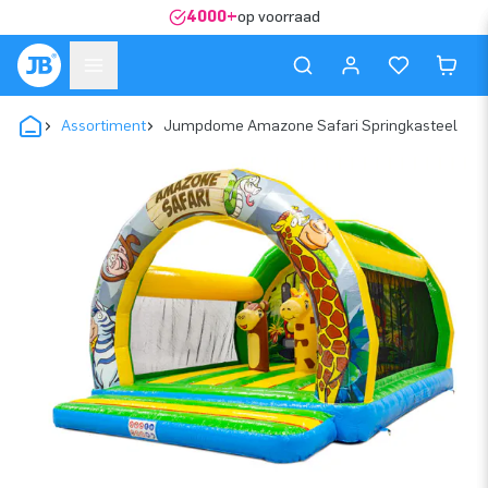
4000+
op voorraad
Assortiment
Jumpdome Amazone Safari Springkasteel