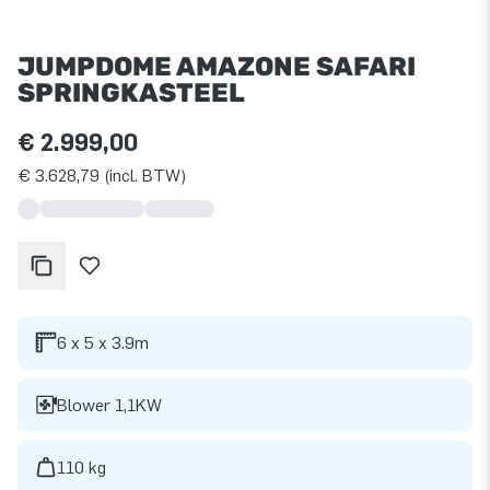
JUMPDOME AMAZONE SAFARI
SPRINGKASTEEL
€ 2.999,00
€ 3.628,79 (incl. BTW)
6 x 5 x 3.9m
Blower 1,1KW
110 kg