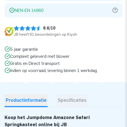
NEN-EN 14960
9.6/10
JB heeft 61 beoordelingen op Kiyoh
5 jaar garantie
Compleet geleverd met blower
Gratis en Direct transport
Indien op voorraad, levering binnen 1 werkdag
Productinformatie
Specificaties
Koop het Jumpdome Amazone Safari
Springkasteel online bij JB