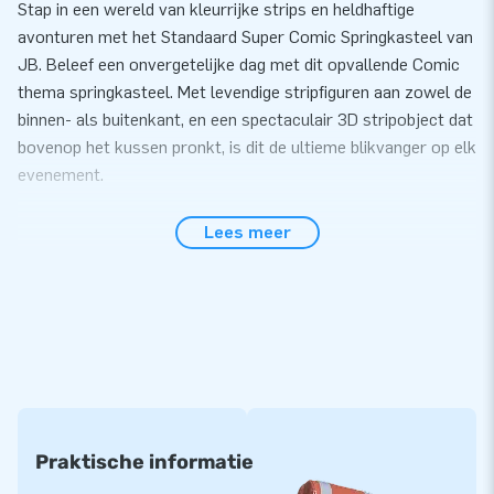
Stap in een wereld van kleurrijke strips en heldhaftige
avonturen met het Standaard Super Comic Springkasteel van
JB. Beleef een onvergetelijke dag met dit opvallende Comic
thema springkasteel. Met levendige stripfiguren aan zowel de
binnen- als buitenkant, en een spectaculair 3D stripobject dat
bovenop het kussen pronkt, is dit de ultieme blikvanger op elk
evenement.
Standaard springkasteel kopen bij JB Inflatables
Lees meer
Het Standaard Super Comic Springkasteel zet je gemakkelijk
binnen 10 minuten op voor diverse evenementen zoals
buurtfeesten, festivals of sportdagen. Dankzij de extra brede
opstap kunnen meerdere avonturiers tegelijk het kleurrijke
luchtkussen betreden. Dit springkasteel wordt geleverd in
één compact deel, waardoor het vervoer eenvoudig is.
Inclusief blower, verankeringsmaterialen, transportzak, en
een duidelijke handleiding - alles voor een zorgeloze ervaring
Praktische informatie
met het stripfiguren luchtkussen. Kies voor het Standaard