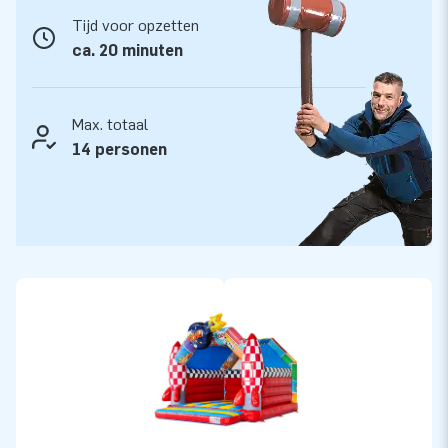
Super Comic Springkussen en bezorg de kinderen een dag vol
Tijd voor opzetten
avonturen die ze nooit zullen vergeten.
ca. 20 minuten
JB Inflatables: Dé partner in de wondere wereld
van inflatables
Max. totaal
Als Europees marktleider op het gebied van het ontwerp en
14 personen
de productie van inflatables, waaronder springkastelen,
stormbanen en meer, staat JB Inflatables garant voor
topkwaliteit en service. Kies voor een springkasteel van JB
en verzeker jezelf van een onvergetelijke ervaring.