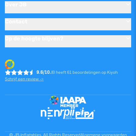
Over JB
Contact
Op de hoogte blijven?
9.6/10
JB heeft 61 beoordelingen op Kiyoh
Schrijf een review ->
© JB-Inflatables. All Rights Reserved
Algemene voorwaarden