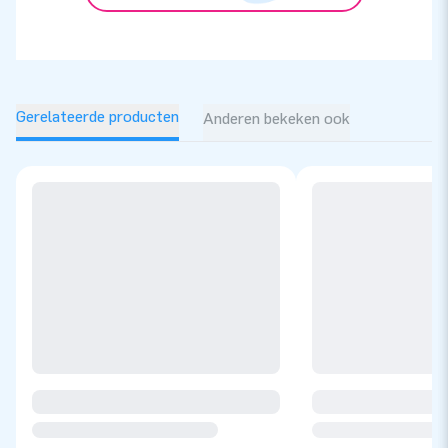
Gerelateerde producten
Anderen bekeken ook