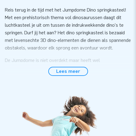
Reis terug in de tijd met het Jumpdome Dino springkasteel!
Met een prehistorisch thema vol dinosaurussen daagt dit
luchtkasteel je uit om tussen de indrukwekkende dino's te
springen. Durf jij het aan? Het dino springkasteel is bezaaid
met levensechte 3D dino-elementen die dienen als spannende
obstakels, waardoor elk sprong een avontuur wordt.
De Jumpdome is niet overdekt maar heeft wel
veiligheidsnetten aan de zijkant en een dichte achterkant. Dit
Lees meer
maakt het perfect geschikt voor evenementen en feestjes
waar kinderen veilig en beschermd kunnen spelen.
Springplezier voor iedereen op het Jumpdome
Dino springkasteel
De levendige prints en realistische dinosaurussen trekken de
aandacht van alle aanwezigen, waardoor je een echte
publiekstrekker in handen hebt. Met zijn unieke ontworpen