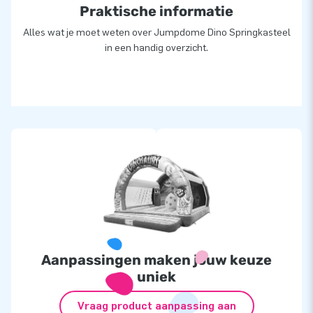
Praktische informatie
Alles wat je moet weten over Jumpdome Dino Springkasteel
in een handig overzicht.
Aanpassingen maken jouw keuze
uniek
Vraag product aanpassing aan