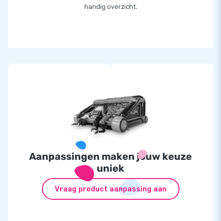
handig overzicht.
JB laat wereldwijd mensen letterlijk een gat in de
lucht springen
Ons team van designers, ontwikkelaars en logistiek
medewerkers levert unieke opblaasattracties op grootse
wijze! JB laat al meer dan 15 jaar mensen wereldwijd (vaak
letterlijk) een gat in de lucht springen. Klanten zijn verzekerd
van onze professionele service en levering. Zij noemen ons
ook wel ‘creators of greatness’.
Setprijs
De Shooting Gallery bieden we als set aan, van €5143,- voor
Aanpassingen maken jouw keuze
slechts
€4893,-
!
uniek
De Shooting Gallery aanbieding bestaat uit:
Vraag product aanpassing aan
Inflatable
á €2499,-
IPS Set incl. 10 lampen
á €2499,-