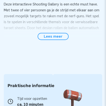
Deze interactieve Shooting Gallery is een echte must have.
Met twee of vier personen ga je de strijd met elkaar aan om
zoveel mogelijk targets te raken met de nerf-guns. Het spel
is te spelen in verschillende thema’s voor de verwisselbare
target sheets. Door het design rollen de ballen automatisch
terug. De pistolen kunnen vastgekoppeld worden aan de
Lees meer
inflatable.
De beschikbare thema’s zijn:
- Chicken run
- Duckhunt
- Night battle
- Alien attack
- Wild Western
Praktische informatie
Compact, makkelijk op te zetten
De shooting gallery is perfect om in te zetten tijdens
Tijd voor opzetten
evenementen, feestjes of sportactiviteiten. Zet de shooting
ca. 10 minuten