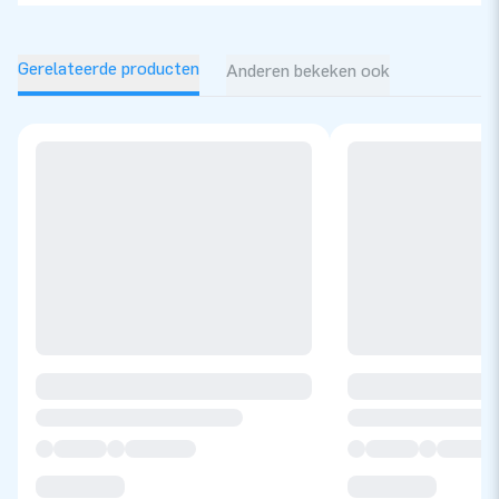
1x losse lamp
á 145,-
Exclusief nerf guns, ballen
Gerelateerde producten
Anderen bekeken ook