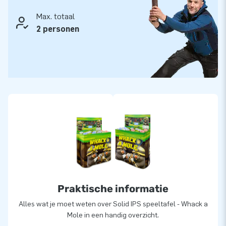
krijg je standaard 1 jaar garantie. De IPS Solid Whack a Mole
is hét competitieve spel dat gegarandeerd voor lachende
Max. totaal
gezichten en fanatieke spelers zorgt!
2 personen
De Whack a Mole bestaat uit:
Game á €1599,-
IPS Set incl. 10 lampen á €2499,-
Praktische informatie
Alles wat je moet weten over Solid IPS speeltafel - Whack a
Mole in een handig overzicht.