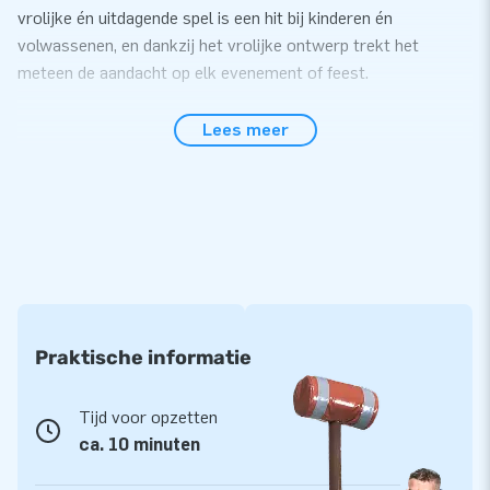
vrolijke én uitdagende spel is een hit bij kinderen én
volwassenen, en dankzij het vrolijke ontwerp trekt het
meteen de aandacht op elk evenement of feest.
Stevig, compact en vol actie
Lees meer
De Solid Whack a Mole is een vast spelelement met een
duurzame behuizing en kleurrijke uitstraling. Je hebt geen
opblaasbare onderdelen nodig, dit spel zet je direct neer op je
locatie. Let op: om dit IPS spel te kunnen spelen heb je het
IPS Smart Edition systeem nodig. Deze wordt niet standaard
meegeleverd en moet apart besteld worden. Koppel het
systeem, en het spel is binnen no-time klaar voor gebruik!
Praktische informatie
JB Inflatables – voor elke spelsensatie
Met JB Inflatables kies je voor kwaliteit, betrouwbaarheid en
Tijd voor opzetten
jaren speelplezier. Onze vaste spelmodules zijn robuust
ca. 10 minuten
gebouwd, snel leverbaar en eenvoudig in gebruik. Bovendien