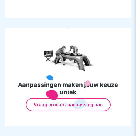
Inflatable - á €799,-
IPS Set incl. 10 lampen - á €2499,-
Aanpassingen maken jouw keuze
uniek
Vraag product aanpassing aan