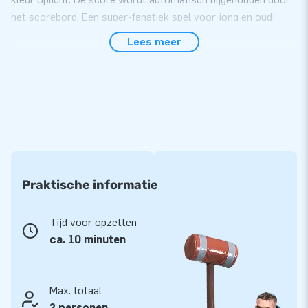
het scorebord. Een super-fanatiek spel voor jong en oud!
Lees meer
Compact en makkelijk te transporteren
De interactieve tafel is perfect om te gebruiken tijdens
feestjes, bedrijfsuitjes en evenementen. Je zet de tafel
gemakkelijk binnen 10 minuten op. Doordat de inflatable uit
één compact deel bestaat, is hij gemakkelijk te
transporteren. Uiteraard kun je het IPS-systeem ook bij ons
kopen om de beleving helemaal compleet te maken!
Praktische informatie
Hoge kwaliteit en duurzaam
Je kiest met JB kussens altijd voor topkwaliteit PVC. Al
Tijd voor opzetten
onze producten zijn op meerdere punten verstevigd en
ca. 10 minuten
meervoudig gestikt. Je kunt daardoor altijd vertrouwen op
duurzaam en eenvoudig schoon te houden materiaal. De
interactieve tafel krijg je geleverd met 1 jaar garantie.
Max. totaal
Kortom, jij levert met dit product optimaal speelplezier!
2 personen