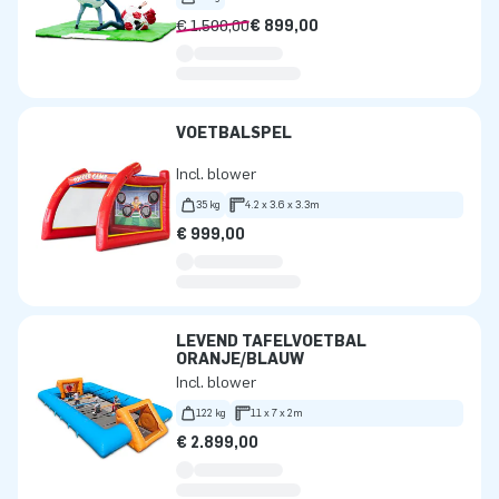
€ 1.500,00
€ 899,00
VOETBALSPEL
Incl. blower
35 kg
4.2 x 3.6 x 3.3m
€ 999,00
LEVEND TAFELVOETBAL
ORANJE/BLAUW
Incl. blower
122 kg
11 x 7 x 2m
€ 2.899,00