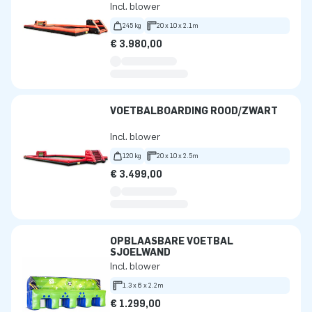
Incl. blower
245 kg
20 x 10 x 2.1m
€ 3.980,00
VOETBALBOARDING ROOD/ZWART
Incl. blower
120 kg
20 x 10 x 2.5m
€ 3.499,00
OPBLAASBARE VOETBAL
SJOELWAND
Incl. blower
1.3 x 6 x 2.2m
€ 1.299,00