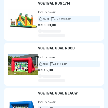
VOETBAL RUN 17M
Incl. blower
340 kg
17.3 x 3.6 x 5.5m
€ 5.999,00
VOETBAL GOAL ROOD
Incl. blower
35 kg
2.5 x 4 x 2.6m
€ 975,00
VOETBAL GOAL BLAUW
Incl. blower