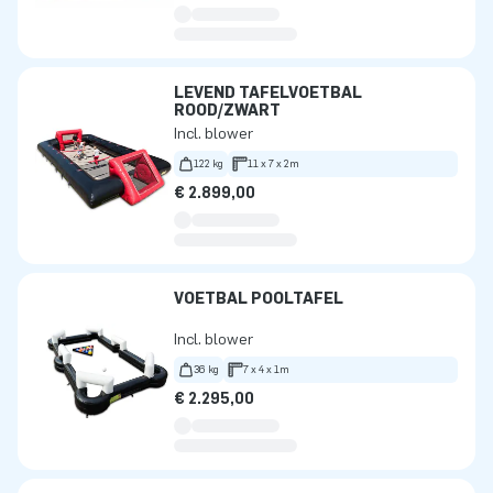
LEVEND TAFELVOETBAL
ROOD/ZWART
Incl. blower
122 kg
11 x 7 x 2m
€ 2.899,00
VOETBAL POOLTAFEL
Incl. blower
36 kg
7 x 4 x 1m
€ 2.295,00