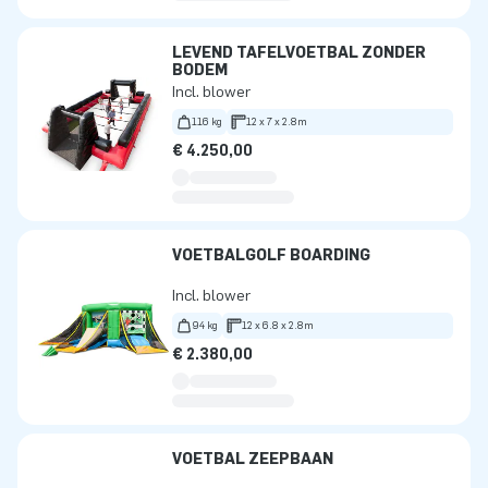
LEVEND TAFELVOETBAL ZONDER
BODEM
Incl. blower
116 kg
12 x 7 x 2.8m
€ 4.250,00
VOETBALGOLF BOARDING
Incl. blower
94 kg
12 x 6.8 x 2.8m
€ 2.380,00
VOETBAL ZEEPBAAN