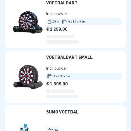
VOETBALDART
Incl. blower
108 kg
4.4 x 3.6 x 5.2m
€ 2.299,00
VOETBALDART SMALL
Incl. blower
3.4 x 2.35 x 3m
€ 1.699,00
SUMO VOETBAL
20 kg