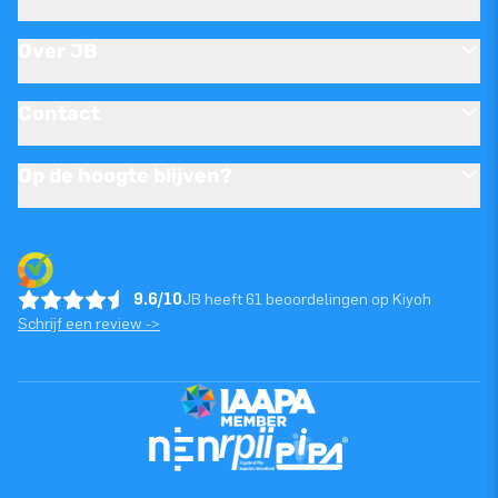
Over JB
Contact
Op de hoogte blijven?
9.6/10
JB heeft 61 beoordelingen op Kiyoh
Schrijf een review ->