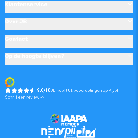
Klantenservice
Over JB
Contact
Op de hoogte blijven?
9.6/10
JB heeft 61 beoordelingen op Kiyoh
Schrijf een review ->