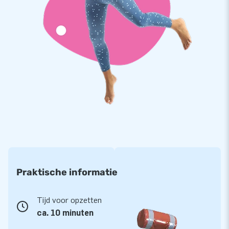
product. Hierdoor lever jij met deze inflatable jarenlang
optimaal speelplezier.
Koop deze unieke voetbalboarding en bezorg jouw klanten de
dag van hun leven!
Wereldwijd favoriet bij meer dan 15.000 klanten
JB laat al meer dan 15 jaar mensen wereldwijd een gat in de
lucht te springen. Ons team van designers, ontwikkelaars en
logistiek medewerkers levert unieke opblaasattracties op
grootse wijze! Onze klanten zijn verzekerd van onze
professionele service en levering. Zij noemen ons daarom
ook wel ‘creators of greatness’.
Praktische informatie
Tijd voor opzetten
ca. 10 minuten