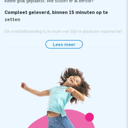
kleine goal geplaatst. Wie scoort er al eerste?
Compleet geleverd, binnen 15 minuten op te
zetten
De voetbalboarding is in mum van tijd te plaatsen waarna het
voetballen kan beginnen. De voetbalboarding is perfect om in
Lees meer
te zetten tijdens evenementen, een zeskamp of
sportactiviteiten. De voetbalboarding bestaat uit één deel,
waardoor het gemakkelijk te vervoeren is. De boarding wordt
geleverd inclusief blower, verankeringsmateriaal,
transportzak en een duidelijke handleiding. Zo heb je direct
alles bij elkaar voor een mooie beleving!
Meervoudig gestikt en hoge kwaliteit
Doordat alle JB kussens op meerdere punten verstevigd zijn,
meervoudig gestikt en gemaakt van sterk, hoge kwaliteit PVC
is de voetbalboarding daardoor duurzaam en makkelijk
schoon te houden. Bovendien krijg je 5 jaar garantie op dit