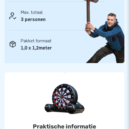
logistiek medewerkers leveren unieke opblaasattracties op
Max. totaal
grootse wijze! Klanten zijn verzekerd van onze professionele
3 personen
service en levering. Zij noemen ons ook wel creators of
greatness.
Pakket formaat
1,0 x 1,2meter
Praktische informatie