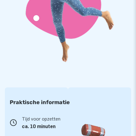
zodat je meteen kan beginnen. Alles compleet voor een
mooie beleving.
Kwaliteit en garantie
JB kussens zijn op meerdere punten verstevigd en
meervoudig gestikt en zijn gemaakt van sterk, hoge kwaliteit
PVC. Ze zijn daardoor duurzaam en eenvoudig schoon te
houden. De attractie wordt tevens door JB geleverd met 5
jaar garantie. Hierdoor lever jij met dit product jarenlang
optimaal speelplezier.
Koop deze opblaasbare Voetbaldarts en bezorg jouw klanten
de dag van hun leven!
Praktische informatie
Meer dan 15.000 klanten kozen ook voor JB
JB laat al meer dan 15 jaar mensen wereldwijd een gat in de
Tijd voor opzetten
lucht te springen.
ca. 10 minuten
Vaak letterlijk. Ons team van designers, ontwikkelaars en