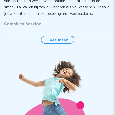
van darten. Een wereldwijd populair spel dat zeker in de
smaak zal vallen bij zowel kinderen als volwassenen. Bezorg
jouw klanten een unieke beleving met Voetbaldarts.
Gemak en Service
Zet het opblaasbare dartbord eenvoudig binnen 10 minuten
Lees meer
op. Bijvoorbeeld tijdens clubdagen, promodagen of als
onderdeel van een training. Het handige klittenband op het
middenvak zorgt er voor dat de voetballen blijven kleven aan
het dartbord, zodat je gemakkelijk de score bij kunt houden.
Nadat alle voetballen geschoten zijn kun je met het
bijgeleverde netje de ballen van het bord halen en is de
volgende speler aan de beurt.
Dit 5 meter hoge opblaasbare dartbord is eenvoudig te
transporteren door het compact opgerolde formaat. Het
kussen wordt geleverd inclusief blower,
verankeringsmateriaal, een transportzak en een duidelijke
handleiding. Ook wordt er een set met 3 ballen meegeleverd,