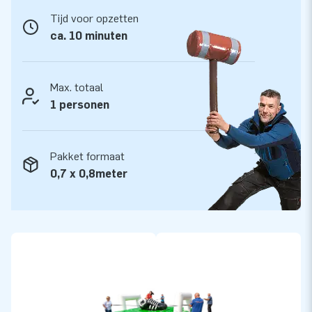
Vertrouw op sterk, hoge kwaliteit PVC, want JB kussens zijn
Tijd voor opzetten
op meerdere punten verstevigd en meervoudig gestikt. Ze
ca. 10 minuten
zijn daardoor duurzaam en eenvoudig schoon te houden. De
Trekrodeo Paard is voorzien van 5 jaar garantie. Hierdoor
lever jij met dit product jarenlang optimaal speelplezier.
Max. totaal
1 personen
Koop de uitdagende Trekrodeo Voetbal en bezorg jouw
klanten de dag van hun leven!
Pakket formaat
Meer dan 15.000 klanten kozen ook voor JB
0,7 x 0,8meter
Al ruim 15 jaar laat JB mensen wereldwijd letterlijk een gat
in de lucht springen. Ons team van designers, ontwikkelaars
en logistiek medewerkers levert unieke opblaasattracties op
grootse wijze! Onze klanten zijn verzekerd van onze
professionele service en levering. Zij noemen ons ook wel
‘creators of greatness’.