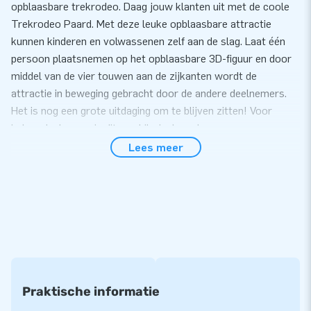
opblaasbare trekrodeo. Daag jouw klanten uit met de coole
Trekrodeo Paard. Met deze leuke opblaasbare attractie
kunnen kinderen en volwassenen zelf aan de slag. Laat één
persoon plaatsnemen op het opblaasbare 3D-figuur en door
middel van de vier touwen aan de zijkanten wordt de
attractie in beweging gebracht door de andere deelnemers.
Het is nog een grote uitdaging om te blijven zitten! Voor
iedere deelnemer is dit een hilarisch spel.
Lees meer
In slechts 10 minuten op te zetten
Je zet de Trekrodeo Paard eenvoudig binnen 10 minuten op.
Deze opblaasbare attractie is gemakkelijk te vervoeren door
het compact opgerolde formaat. We leveren de Trekrodeo
inclusief blower, verankeringsmateriaal, een transportzak en
een duidelijke handleiding. Kortom, alles compleet voor een
mooie beleving.
Praktische informatie
5 jaar garantie op onze topkwaliteit