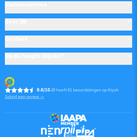
Klantenservice
Over JB
Contact
Op de hoogte blijven?
9.6/10
JB heeft 61 beoordelingen op Kiyoh
Schrijf een review ->