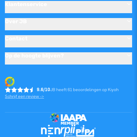
Klantenservice
Over JB
Contact
Op de hoogte blijven?
9.6/10
JB heeft 61 beoordelingen op Kiyoh
Schrijf een review ->