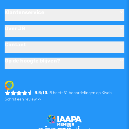
Klantenservice
Over JB
Contact
Op de hoogte blijven?
9.6/10
JB heeft 61 beoordelingen op Kiyoh
Schrijf een review ->