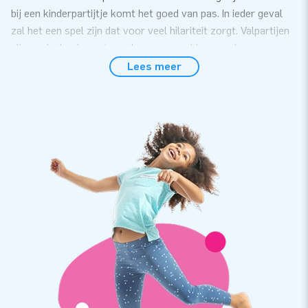
bij een kinderpartijtje komt het goed van pas. In ieder geval
zal het een spel zijn dat voor veel hilariteit zorgt. Valpartijen
zijn, ondanks de vast goede samenwerking van de
deelnemers in de broeken, haast niet te vermijden. Zorg dan
Lees meer
ook wel voor een zachte ondergrond, om echte ongelukken
te voorkomen.
Let op: prijs is per stuk!
Sneller opgezet dan de finish bereikt
Het doel van dit spel is duidelijk: het team dat als eerste de
meet passeert, is de winnaar. Opzetten van het spel is een
fluitje van een cent. En natuurlijk levert JB-inflatable je alles
wat je nodig hebt om dit funbroekspel onderdeel te laten
uitmaken van jouw zeskampassortiment. Dus doen we er
ook een transportzak bij.