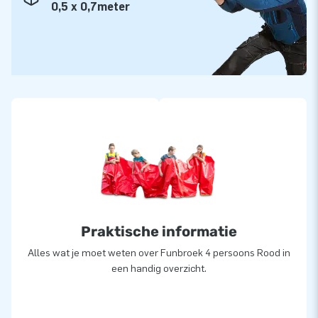
0,5 x 0,7meter
In 3 decennia heeft JB over de hele wereld al meer dan
15.000 mensen laten genieten van feesten en festiviteiten.
Ons designers-, ontwikkelaars- en logistiek medewerkers-
team zorgt voor unieke artikelen. En je bent bij ons altijd
verzekerd van service en levering van hoog niveau. Daarom
noemen ze ons ook wel ‘creators of greatness’!
Praktische informatie
Alles wat je moet weten over Funbroek 4 persoons Rood in
een handig overzicht.