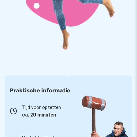
objecten, zoals opblaasbare lasergame arena's in vele
soorten en maten. Maar ook springkastelen, stormbanen,
interactieve spellen, skydancers en promotie objecten. We
hebben meer dan 3000 inflatables op voorraad, dus we
kunnen supersnel leveren. Bekijk ons ruime assortiment
online en ontdek wat we allemaal in huis hebben!
Praktische informatie
Tijd voor opzetten
ca. 20 minuten