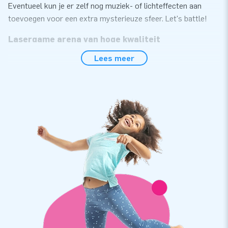
Eventueel kun je er zelf nog muziek- of lichteffecten aan
toevoegen voor een extra mysterieuze sfeer. Let's battle!
Lasergame arena van hoge kwaliteit
Lees meer
De lasergame arena is gemaakt van sterk, hoge kwaliteit
PVC. De kussens zijn op meerdere punten verstevigd en
meervoudig gestikt. Daardoor gaat deze arena lang mee en is
hij eenvoudig schoon te houden. Je krijgt er natuurlijk ook
garantie op. De opblaasbare lasergame arena wordt geleverd
met alles wat je nodig hebt: blower, verankeringsmateriaal,
een transportzak en een duidelijke handleiding.
JB Inflatables: toonaangevende leverancier van
opblaasbare objecten
JB Inflatables is in de loop der jaren uitgegroeid tot een
toonaangevende leverancier van inflatables. JB Inflatables
ontwikkelt, produceert en verkoopt diverse opblaasbare