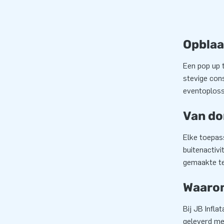
Opblaa
Een pop up 
stevige con
eventoploss
Van do
Elke toepass
buitenactivi
gemaakte te
Waarom
Bij JB Infla
geleverd met