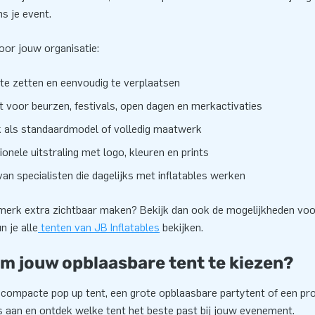
ns je event.
oor jouw organisatie:
 te zetten en eenvoudig te verplaatsen
t voor beurzen, festivals, open dagen en merkactivaties
k als standaardmodel of volledig maatwerk
onele uitstraling met logo, kleuren en prints
an specialisten die dagelijks met inflatables werken
 merk extra zichtbaar maken? Bekijk dan ook de mogelijkheden voo
n je alle
tenten van JB Inflatables
bekijken.
om jouw opblaasbare tent te kiezen?
n compacte pop up tent, een grote opblaasbare partytent of een pr
s aan en ontdek welke tent het beste past bij jouw evenement.