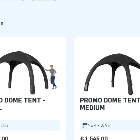
en
 DOME TENT -
PROMO DOME TENT
L
MEDIUM
x 3m
4 x 4 x 2.7m
5,00
€ 1.545,00