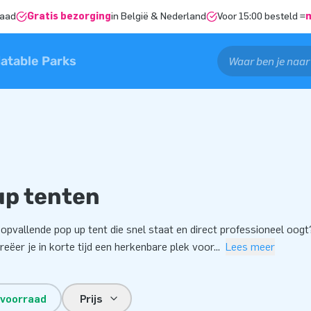
raad
Gratis bezorging
in België & Nederland
Voor 15:00 besteld =
latable Parks
up tenten
 opvallende pop up tent die snel staat en direct professioneel oo
creëer je in korte tijd een herkenbare plek voor
...
Lees meer
 voorraad
Prijs