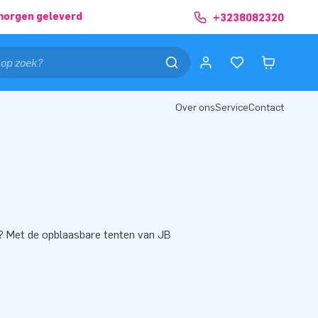
morgen geleverd
+3238082320
Over ons
Service
Contact
gt? Met de opblaasbare tenten van JB