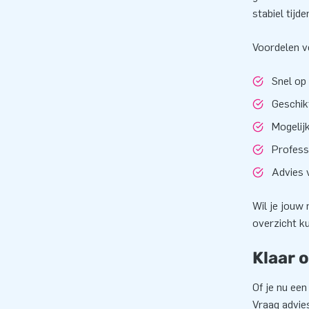
stabiel tijde
Voordelen v
Snel op
Geschik
Mogelij
Professi
Advies v
Wil je jouw
overzicht ku
Klaar 
Of je nu ee
Vraag advie