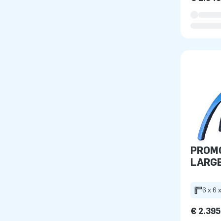
PROMO
LARG
6 x 6 
€ 2.395