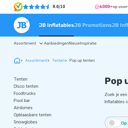
9.6/10
4000+
op voor
JB Inflatables
JB Promotions
JB Inf
Assortiment
Aanbiedingen
Nieuw
Inspiratie
Assortiment
Tenten
Pop up tenten
Pop 
Tenten
Disco tenten
Foodtrucks
Zoek je een
Pool bar
Inflatables 
Airdomes
Opblaasbare tenten
Snowglobes
Op