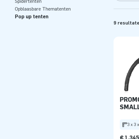
Spidertenten
Opblaasbare Thematenten
Pop up tenten
9 resultat
PROMO
SMAL
3 x 3 
€ 1.34