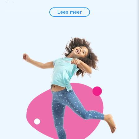
Tenten.
Lees meer
Flexibel opzetten: koppelen, dichtmaken en met
afdak
Het inritsen van een Side Wall Window in de Promo Dome
Tent gaat eenvoudig en kan makkelijk door 1 persoon
worden gedaan. Het is ook mogelijk om meerdere tenten aan
elkaar te koppelen door ze te verbinden met koppelstukken.
Deze doeken kunnen uiteraard worden geleverd in jouw
huisstijl of een opdruk of kleur naar keuze. Wil je extra
opvallen of iets meer ruimte creëren? Kies dan voor een
afdak die je vast kunt ritsen. Het verbinden van tenten of het
vastmaken van doeken doe je altijd met een handige
ritssluiting. Neem contact op met onze verkoopafdeling voor
meer informatie!
Makkelijk in te pakken en te vervoeren!