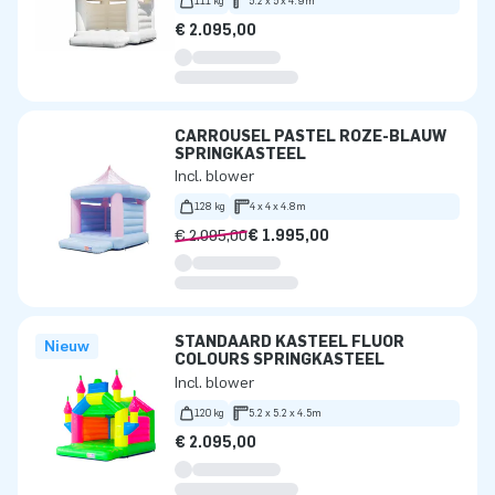
111 kg
5.2 x 5 x 4.9m
€ 2.095,00
CARROUSEL PASTEL ROZE-BLAUW
SPRINGKASTEEL
Incl. blower
128 kg
4 x 4 x 4.8m
€ 2.095,00
€ 1.995,00
STANDAARD KASTEEL FLUOR
Nieuw
COLOURS SPRINGKASTEEL
Incl. blower
120 kg
5.2 x 5.2 x 4.5m
€ 2.095,00