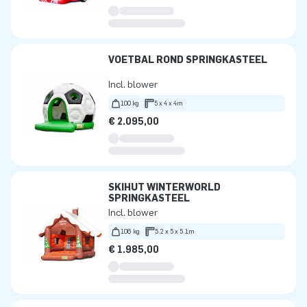
VOETBAL ROND SPRINGKASTEEL
Incl. blower
100 kg
5 x 4 x 4m
€ 2.095,00
SKIHUT WINTERWORLD
SPRINGKASTEEL
Incl. blower
106 kg
5.2 x 5 x 5.1m
€ 1.985,00