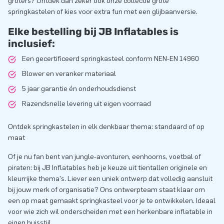
groters? Ontdek dan zeker ook onze collectie grote
springkastelen of kies voor extra fun met een glijbaanversie.
Elke bestelling bij JB Inflatables is
inclusief:
Een gecertificeerd springkasteel conform NEN-EN 14960
Blower en veranker materiaal
5 jaar garantie én onderhoudsdienst
Razendsnelle levering uit eigen voorraad
Ontdek springkastelen in elk denkbaar thema: standaard of op
maat
Of je nu fan bent van jungle-avonturen, eenhoorns, voetbal of
piraten: bij JB Inflatables heb je keuze uit tientallen originele en
kleurrijke thema's. Liever een uniek ontwerp dat volledig aansluit
bij jouw merk of organisatie? Ons ontwerpteam staat klaar om
een op maat gemaakt springkasteel voor je te ontwikkelen. Ideaal
voor wie zich wil onderscheiden met een herkenbare inflatable in
eigen huisstijl.