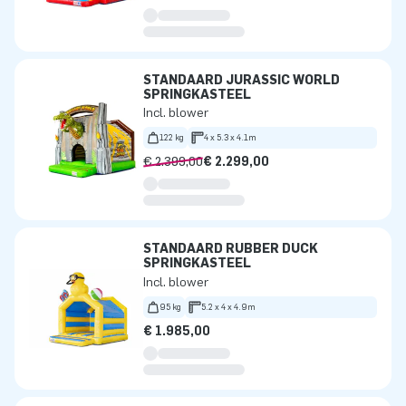
STANDAARD JURASSIC WORLD
SPRINGKASTEEL
Incl. blower
122 kg
4 x 5.3 x 4.1m
€ 2.399,00
€ 2.299,00
STANDAARD RUBBER DUCK
SPRINGKASTEEL
Incl. blower
95 kg
5.2 x 4 x 4.9m
€ 1.985,00