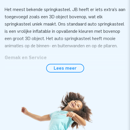
Het meest bekende springkasteel. JB heeft er iets extra’s aan
toegevoegd zoals een 3D object bovenop, wat elk
springkasteel uniek maakt. Ons standaard auto springkasteel
is een vrolijke inflatable in opvallende kleuren met bovenop
een groot 3D object. Het auto springkasteel heeft mooie
animaties op de binnen- en buitenwanden en op de pilaren.
Gemak en Service
Lees meer
Zet het standaard springkasteel met auto thema gemakkelijk
binnen 10 minuten op. Bijvoorbeeld tijdens een kinderfeestje,
buurtfeest, evenement of sportdag. Het standaard
springkasteel wordt compact in één deel geleverd en is
daardoor gemakkelijk te transporteren. De inflatable wordt
geleverd inclusief blower, verankeringsmateriaal,
transportzak, en een duidelijke handleiding. Alles compleet
voor een mooie beleving.