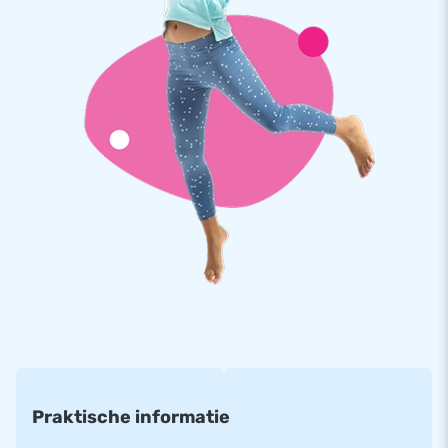
Kwaliteit en Garantie
JB kussens zijn op meerdere punten verstevigd en
meervoudig gestikt en zijn gemaakt van sterk, hoge kwaliteit
PVC. Ze zijn daardoor duurzaam en eenvoudig schoon te
houden. Het mini springkussen wordt tevens door JB
geleverd met 5 jaar garantie. Hierdoor lever jij met dit
product jarenlang optimaal speelplezier.
Koop dit unieke standaard springkasteel met auto thema en
bezorg jouw klanten de dag van hun leven!
Meer dan 15.000 klanten kozen ook voor JB
JB laat al meer dan 15 jaar mensen wereldwijd een gat in de
lucht springen. Vaak letterlijk. Ons team van designers,
ontwikkelaars en logistiek medewerkers leveren unieke
opblaasattracties op grootse wijze! Klanten zijn verzekerd
Praktische informatie
van onze professionele service en levering. Zij noemen ons
ook wel creators of greatness.