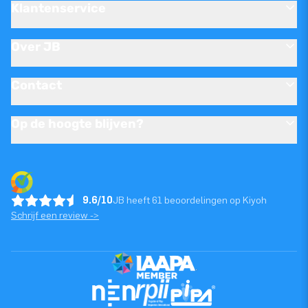
Klantenservice
Over JB
Contact
Op de hoogte blijven?
9.6/10
JB heeft 61 beoordelingen op Kiyoh
Schrijf een review ->