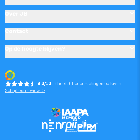
Over JB
Contact
Op de hoogte blijven?
9.6/10
JB heeft 61 beoordelingen op Kiyoh
Schrijf een review ->