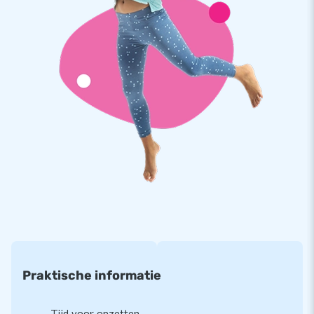
alles compleet voor een mooie beleving.
Duurzaam en met 5 jaar garantie
De duurzame JB kussens zijn gemaakt van sterk, hoge
kwaliteit PVC. Op meerdere punten verstevigd en meervoudig
gestikt. Het mini springkasteel is daardoor eenvoudig schoon
te houden en JB levert het met 5 jaar garantie. Hierdoor bied
jij jouw klanten met dit product jarenlang optimaal
speelplezier.
Koop dit unieke carrousel springkasteel in standaard thema
en bezorg jouw klanten de dag van hun leven!
Kies net als ruim 15.000 klanten ook voor JB
Weet je waarom JB al meer dan 15 jaar mensen wereldwijd
Praktische informatie
een gat in de lucht laat springen? Doordat ons team van
designers, ontwikkelaars en logistiek medewerkers unieke
opblaasattracties levert op grootse wijze! Al meer dan
Tijd voor opzetten