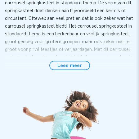
carrousel springkasteel in standaard thema. De vorm van dit
springkasteel doet denken aan bijvoorbeeld een kermis of
circustent. Oftewel: aan veel pret en dat is ook zeker wat het
carrousel springkasteel biedt! Het carrousel springkasteel in
standaard thema is een herkenbaar en vrolijk springkasteel,
groot genoeg voor grotere groepen, maar ook zeker niet te
groot voor privé feestjes of verjaardagen. Met dit carrousel
springkasteel weet je zeker dat de kinderen een dag vol met
pret zullen hebben!
Lees meer
Eenvoudig transport en snel op te zetten
Ook zonder ervaring zet je het carrousel springkasteel in
standaard thema gemakkelijk binnen 10 minuten op.
Bijvoorbeeld tijdens een verjaardag of privéfeestje. Het
carrousel springkasteel wordt compact in één deel geleverd
en is daardoor gemakkelijk te transporteren. We leveren de
inflatable inclusief blower, verankeringsmateriaal,
transportzak, en een duidelijke handleiding. Daarmee heb je