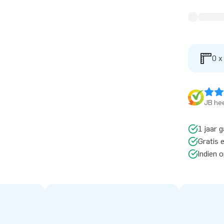
0 x
JB hee
1 jaar g
Gratis 
Indien 