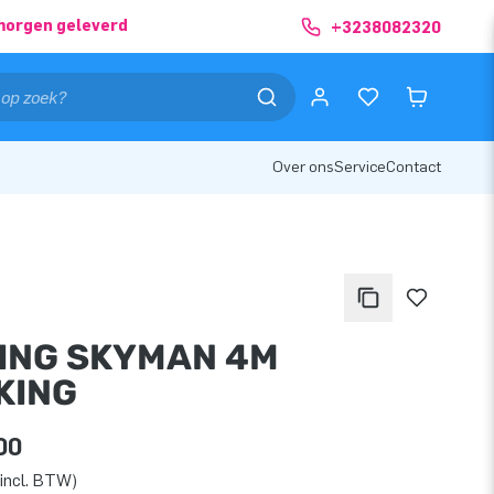
morgen geleverd
+3238082320
Over ons
Service
Contact
ING SKYMAN 4M
KING
00
incl. BTW)