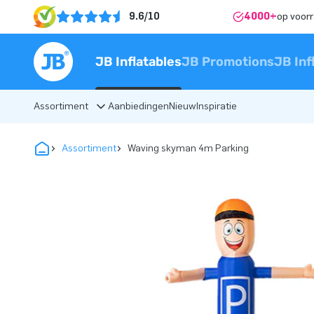
9.6/10
4000+
op voor
JB Inflatables
JB Promotions
JB Inf
Assortiment
Aanbiedingen
Nieuw
Inspiratie
Assortiment
Waving skyman 4m Parking