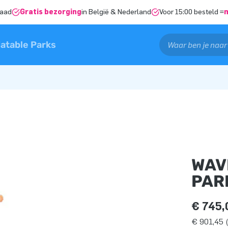
raad
Gratis bezorging
in België & Nederland
Voor 15:00 besteld =
latable Parks
WAV
PAR
€ 745,
€ 901,45 (