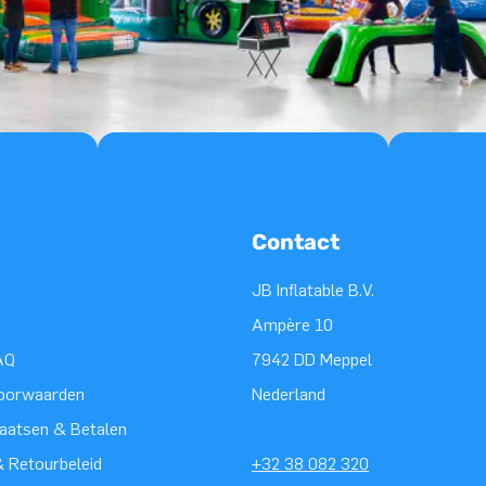
Contact
JB Inflatable B.V.
Ampère 10
AQ
7942 DD Meppel
oorwaarden
Nederland
laatsen & Betalen
 Retourbeleid
+32 38 082 320