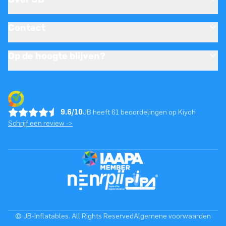
Contact
Op de hoogte blijven?
9.6/10
JB heeft 61 beoordelingen op Kiyoh
Schrijf een review ->
© JB-Inflatables. All Rights Reserved
Algemene voorwaarden