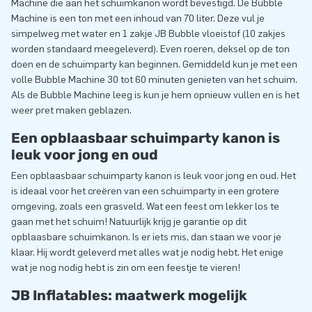
Machine die aan het schuimkanon wordt bevestigd. De Bubble
Machine is een ton met een inhoud van 70 liter. Deze vul je
simpelweg met water en 1 zakje JB Bubble vloeistof (10 zakjes
worden standaard meegeleverd). Even roeren, deksel op de ton
doen en de schuimparty kan beginnen. Gemiddeld kun je met een
volle Bubble Machine 30 tot 60 minuten genieten van het schuim.
Als de Bubble Machine leeg is kun je hem opnieuw vullen en is het
weer pret maken geblazen.
Een opblaasbaar schuimparty kanon is
leuk voor jong en oud
Een opblaasbaar schuimparty kanon is leuk voor jong en oud. Het
is ideaal voor het creëren van een schuimparty in een grotere
omgeving, zoals een grasveld. Wat een feest om lekker los te
gaan met het schuim! Natuurlijk krijg je garantie op dit
opblaasbare schuimkanon. Is er iets mis, dan staan we voor je
klaar. Hij wordt geleverd met alles wat je nodig hebt. Het enige
wat je nog nodig hebt is zin om een feestje te vieren!
JB Inflatables: maatwerk mogelijk