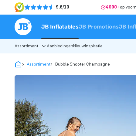
9.6/10
4000+
op voor
JB Inflatables
JB Promotions
JB Inf
Assortiment
Aanbiedingen
Nieuw
Inspiratie
Assortiment
Bubble Shooter Champagne