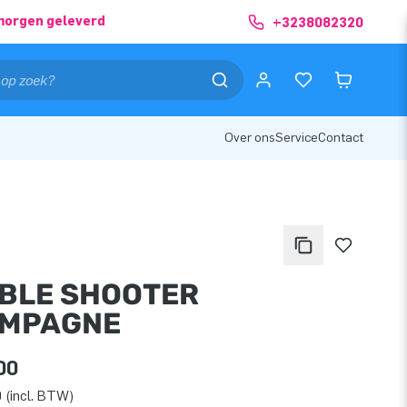
morgen geleverd
+3238082320
Over ons
Service
Contact
BLE SHOOTER
MPAGNE
00
 (incl. BTW)