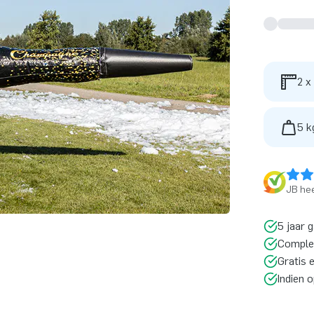
2 x
5 k
JB hee
5 jaar 
Comple
Gratis 
Indien 