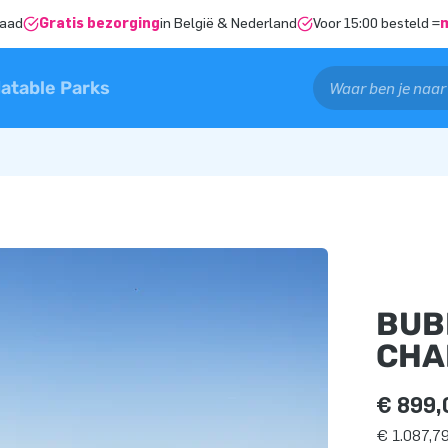
raad
Gratis bezorging
in België & Nederland
Voor 15:00 besteld =
latable Parks
BUB
CHA
€ 899,
€ 1.087,79