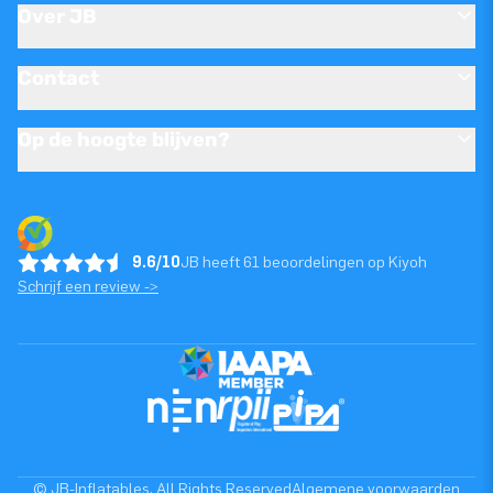
Over JB
Contact
Op de hoogte blijven?
9.6/10
JB heeft 61 beoordelingen op Kiyoh
Schrijf een review ->
© JB-Inflatables. All Rights Reserved
Algemene voorwaarden