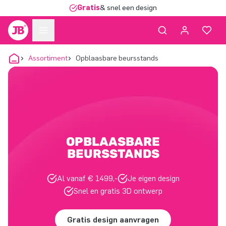
Gratis
& snel een design
Assortiment
Opblaasbare beursstands
OPBLAASBARE
BEURSSTANDS
Al vanaf € 1499,-
Je eigen design
Snel en gratis 3D ontwerp
Gratis design aanvragen