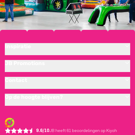
Inspiratie
JB Promotions
Contact
Op de hoogte blijven?
9.6/10
JB heeft 61 beoordelingen op Kiyoh