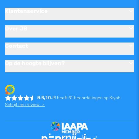
Klantenservice
Over JB
Contact
Op de hoogte blijven?
9.6/10
JB heeft 61 beoordelingen op Kiyoh
Schrijf een review ->