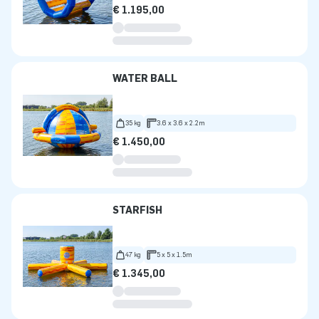
€ 1.195,00
WATER BALL
35 kg
3.6 x 3.6 x 2.2m
€ 1.450,00
STARFISH
47 kg
5 x 5 x 1.5m
€ 1.345,00