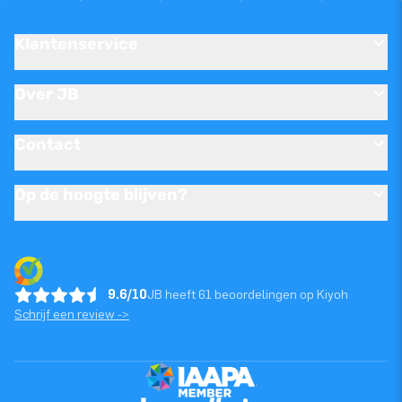
Klantenservice
Over JB
Contact
Op de hoogte blijven?
9.6/10
JB heeft 61 beoordelingen op Kiyoh
Schrijf een review ->