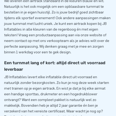
We leveren een airtrack standaard in de kleuren blauw en wit.
Natuurlijk is het ook mogelijk om een opblaasbare turnmat te
bestellen in je eigen huisstijl. Zo is jouw bedrijf goed zichtbaar
tijdens elk sportief evenement! Ook andere aanpassingen maken
jouw turnmat met lucht uniek. Je kunt een airtrack kopen bij JB
Inflatables in alle kleuren van de regenboog én met eigen
teksten!
Vraag een productaanpassing aan
via onze website of
neem contact op met ons verkoopteam als je advies wilt over de
perfecte aanpassing. Wij denken graag met je mee en zorgen
binnen 1 werkdag voor een te gek design.
Een turnmat lang of kort: altijd direct uit voorraad
leverbaar
JB Inflatables levert elke inflatable direct uit voorraad en
natuurlijk zonder bezorgkosten. Zo kun je nog deze week starten
met trainen op je eigen airtrack. En wist je dat je bij elke airmat
een handige sporttas, drukmeter en een hogedrukblower
ontvangt? Want een compleet pakket is natuurlijk wel zo
makkelijk. Bovendien heb je altijd 2 jaar garantie én ben je
verzekerd van het vereiste certificaat. Waar wacht je nog op?